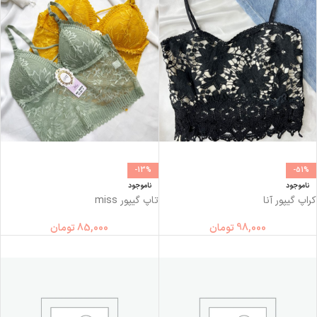
-13%
-51%
ناموجود
ناموجود
کراپ گیپور آنا
تاپ گیپور miss
98,000
تومان
85,000
تومان