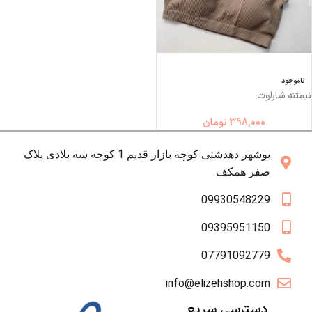
ناموجود
نیمتنه شارلوت
398,000
تومان
بوشهر دهدشتی کوچه بازار قدیم 1 کوچه سه بلادی پلاک
صفر همکف
09930548229
09395951150
07791092779
info@elizehshop.com
دسترسی سریع