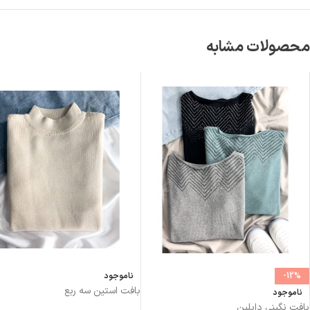
محصولات مشابه
-12%
ناموجود
بافت استین سه ربع
ناموجود
بافت نگینی دایلین