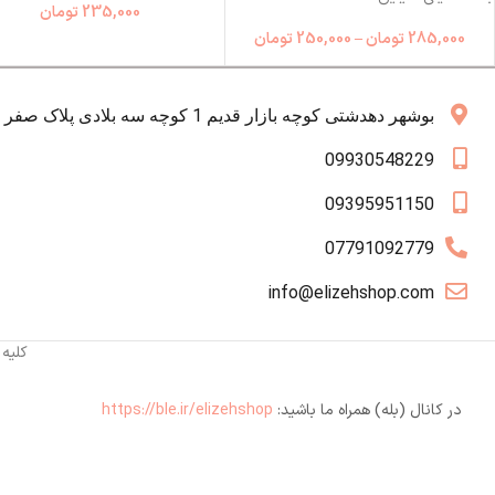
235,000
تومان
285,000
تومان
–
250,000
تومان
بوشهر دهدشتی کوچه بازار قدیم 1 کوچه سه بلادی پلاک صفر همکف
09930548229
09395951150
07791092779
info@elizehshop.com
کلیه
در کانال (بله) همراه ما باشید:
https://ble.ir/elizehshop