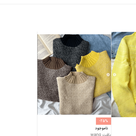
-25%
ناموجود
بافت wang