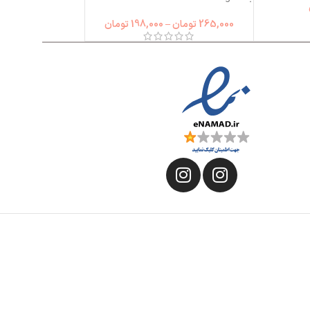
265,000
تومان
–
198,000
تومان