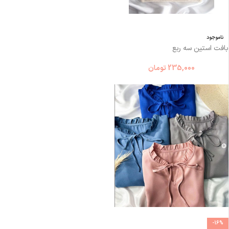
ناموجود
بافت استین سه ربع
235,000
تومان
-16%