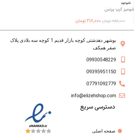
ناموجود
شومیز کرپ پرنس
218,000
تومان
258,000
تومان
بوشهر دهدشتی کوچه بازار قدیم 1 کوچه سه بلادی پلاک
صفر همکف
09930548229
09395951150
07791092779
info@elizehshop.com
دسترسی سریع
صفحه اصلی