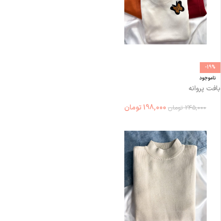
-19%
ناموجود
بافت پروانه
198,000
تومان
245,000
تومان