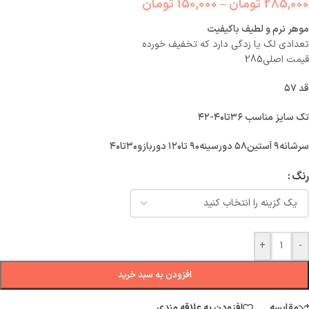
285,000
تومان
–
150,000
تومان
موهر نرم و لطیف باکیفیت
تعدادی لک یا زدگی دارد که تخفیف خورده
قیمت اصلی285
قد ۵۷
تک سایز مناسب ۳۶تا۴۰-۴۲
سرشانه۹ آستین۵۸ دورسینه۹۰ تا۱۲۰ دوربازو۳۰تا۴۰
رنگ
+
-
افزودن به سبد خرید
مقایسه
افزودن به علاقه مندی