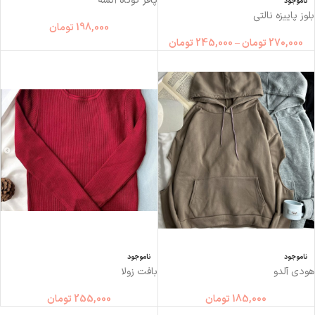
پافر کوتاه آنسه
ناموجود
بلوز پاییزه نالتی
198,000
تومان
270,000
تومان
–
245,000
تومان
ناموجود
ناموجود
هودی آلدو
بافت زولا
185,000
تومان
255,000
تومان