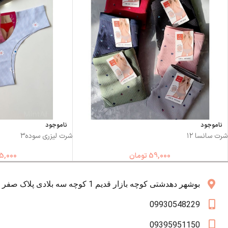
ناموجود
ناموجود
شرت سانسا ۱۲
شرت لیزری سوده۳
59,000
تومان
5,000
بوشهر دهدشتی کوچه بازار قدیم 1 کوچه سه بلادی پلاک صفر همکف
09930548229
09395951150