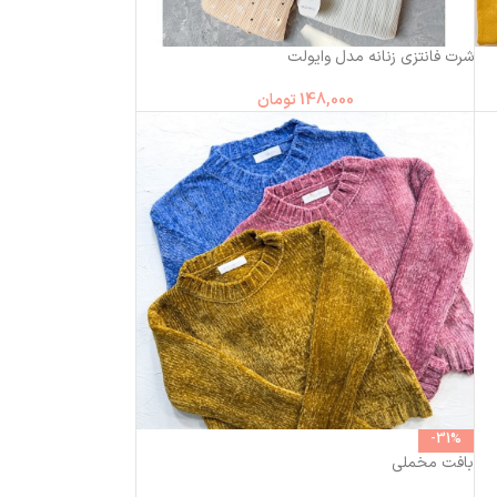
شرت فانتزی زنانه مدل وایولت
148,000
تومان
-31%
بافت مخملی