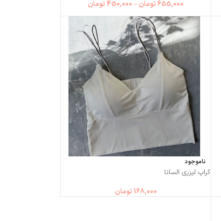
655,000
تومان
–
450,000
تومان
ناموجود
کراپ لیزری السانا
168,000
تومان