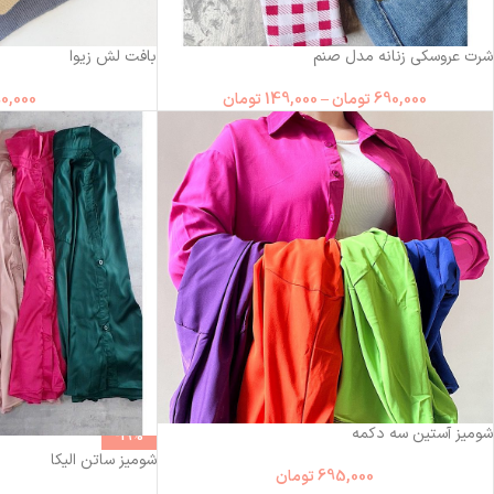
شرت عروسکی زنانه مدل صنم
بافت لش زیوا
690,000
تومان
–
149,000
تومان
0,000
شومیز آستین سه دکمه
-19%
شومیز ساتن الیکا
695,000
تومان