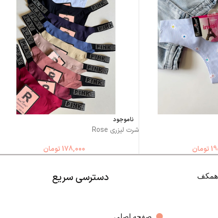
ناموجود
شرت لیزری Rose
19
تومان
178,000
تومان
دسترسی سریع
صفحه اصلی