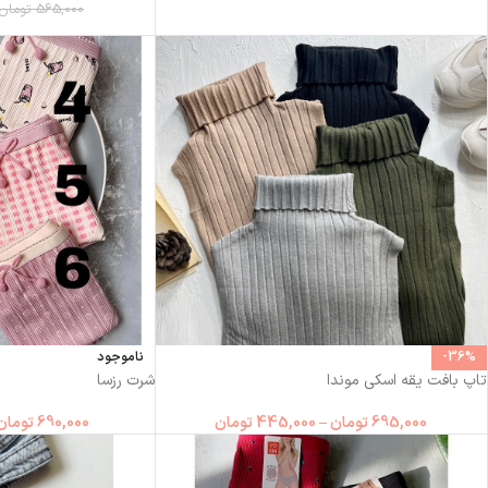
565,000
تومان
-36%
ناموجود
تاپ بافت یقه اسکی موندا
شرت رزسا
695,000
تومان
–
445,000
تومان
690,000
تومان