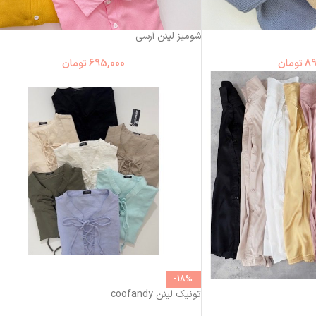
شومیز لینن آرسی
89
تومان
695,000
تومان
-18%
تونیک لینن coofandy