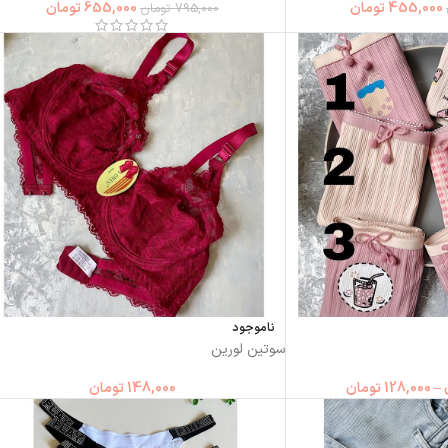
455,000
تومان
655,000
تومان
795,000
تومان
ناموجود
سوتین لورین
–
128,000
تومان
148,000
تومان