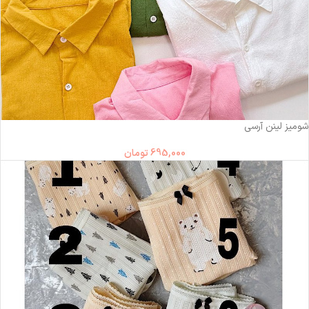
شومیز لینن آرسی
695,000
تومان