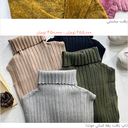
-31%
بافت مخملی
655,000
تومان
–
450,000
تومان
-36%
تاپ بافت یقه اسکی موندا