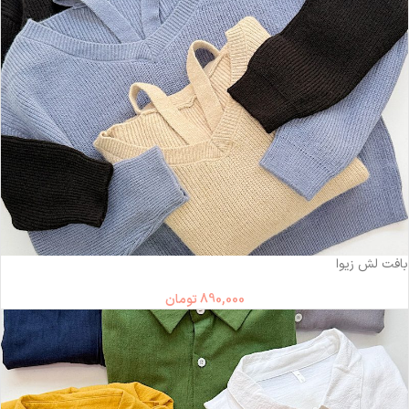
بافت لش زیوا
890,000
تومان