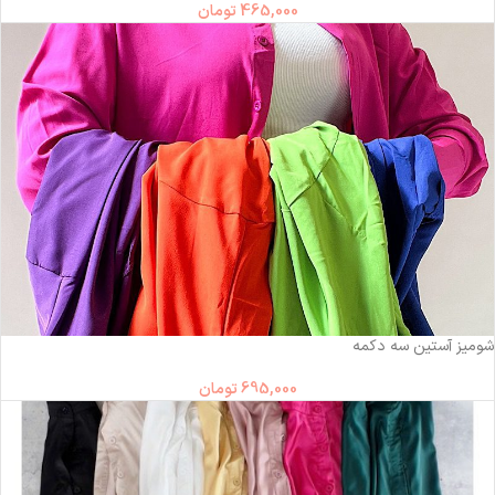
465,000
تومان
شومیز آستین سه دکمه
695,000
تومان