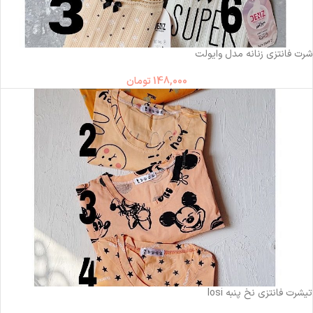
شرت فانتزی زنانه مدل وایولت
148,000
تومان
تیشرت فانتزی نخ پنبه losi