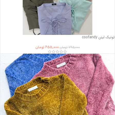
-18%
تونیک لینن coofandy
655,000
تومان
795,000
تومان