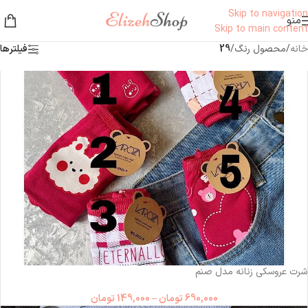
Skip to navigation
منو
Skip to main content
خانه
/
محصول رنگ
/
29
فیلترها
شرت عروسکی زنانه مدل صنم
690,000
تومان
–
149,000
تومان