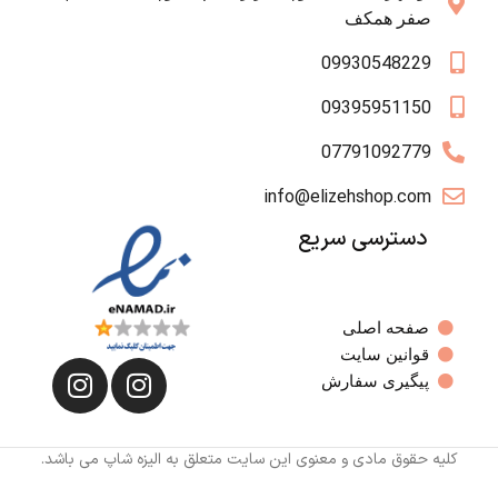
صفر همکف
09930548229
09395951150
07791092779
info@elizehshop.com
دسترسی سریع
صفحه اصلی
قوانین سایت
پیگیری سفارش
کلیه حقوق مادی و معنوی این سایت متعلق به الیزه شاپ می باشد.