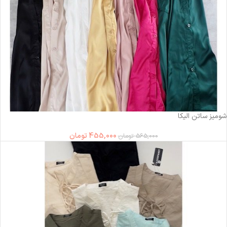
-19%
شومیز ساتن الیکا
455,000
تومان
565,000
تومان