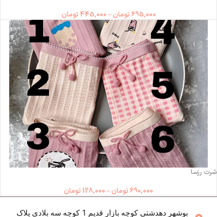
695,000
تومان
–
445,000
تومان
ناموجود
شرت رزسا
690,000
تومان
–
128,000
تومان
بوشهر دهدشتی کوچه بازار قدیم 1 کوچه سه بلادی پلاک