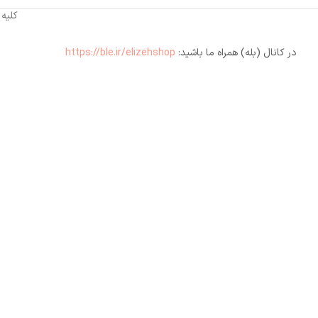
کلیه
در کانال (بله) همراه ما باشید:
https://ble.ir/elizehshop