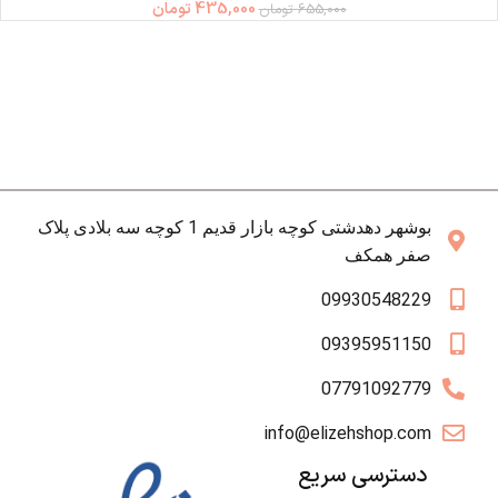
435,000
تومان
655,000
تومان
بوشهر دهدشتی کوچه بازار قدیم 1 کوچه سه بلادی پلاک
صفر همکف
09930548229
09395951150
07791092779
info@elizehshop.com
دسترسی سریع