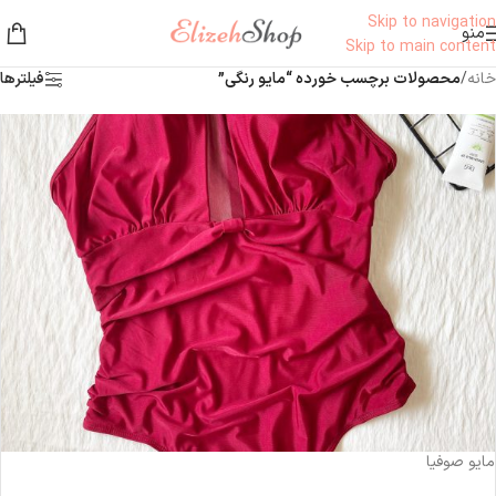
Skip to navigation
منو
Skip to main content
خانه
/
محصولات برچسب خورده “مايو رنگي”
فیلترها
ناموجود
مایو‌ صوفیا