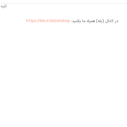
کلیه
در کانال (بله) همراه ما باشید:
https://ble.ir/elizehshop