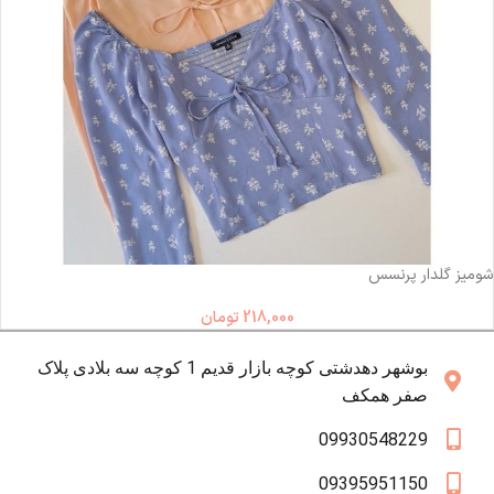
ناموجود
شومیز گلدار پرنسس
218,000
تومان
بوشهر دهدشتی کوچه بازار قدیم 1 کوچه سه بلادی پلاک
صفر همکف
09930548229
09395951150