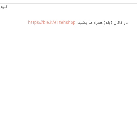
کلیه
در کانال (بله) همراه ما باشید:
https://ble.ir/elizehshop