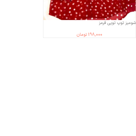
ناموجود
شومیز توپ توپی قرمز
198,000
تومان