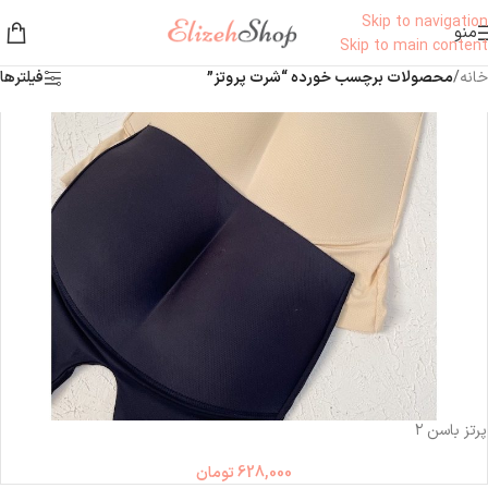
Skip to navigation
منو
Skip to main content
خانه
/
محصولات برچسب خورده “شرت پروتز”
فیلترها
پرتز باسن ۲
628,000
تومان