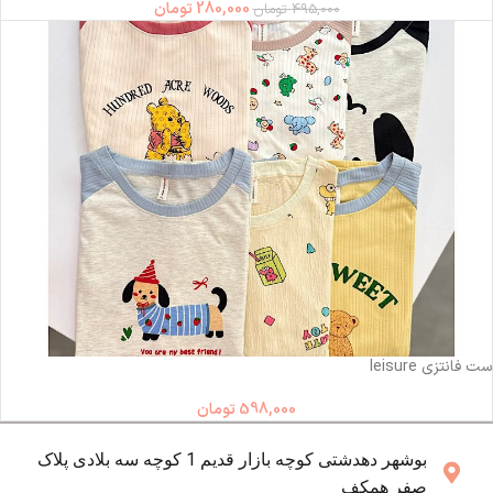
280,000
تومان
495,000
تومان
ناموجود
ست فانتزی leisure
598,000
تومان
بوشهر دهدشتی کوچه بازار قدیم 1 کوچه سه بلادی پلاک
صفر همکف