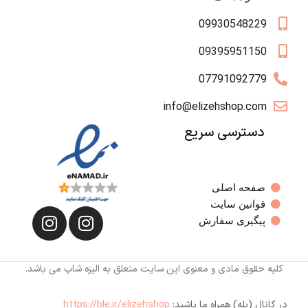
09930548229
09395951150
07791092779
info@elizehshop.com
دسترسی سریع
صفحه اصلی
قوانین سایت
پیگیری سفارش
کلیه حقوق مادی و معنوی این سایت متعلق به الیزه شاپ می باشد.
در کانال (بله) همراه ما باشید:
https://ble.ir/elizehshop