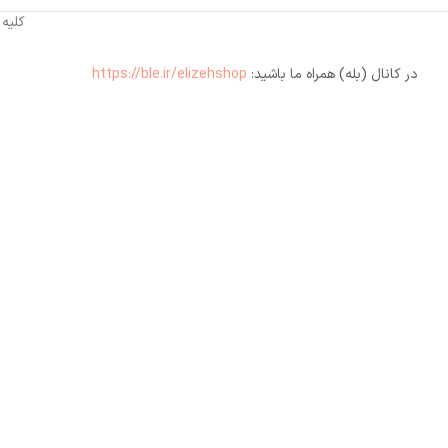
کلیه
در کانال (بله) همراه ما باشید:
https://ble.ir/elizehshop