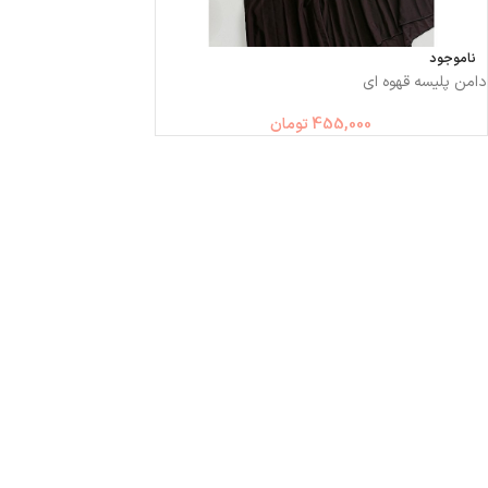
ناموجود
دامن پلیسه قهوه ای
455,000
تومان