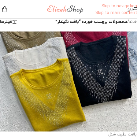
Skip to navigation
منو
Skip to main content
خانه
/
محصولات برچسب خورده “بافت نگیندار”
فیلترها
-9%
ناموجود
بافت لطیف شنل