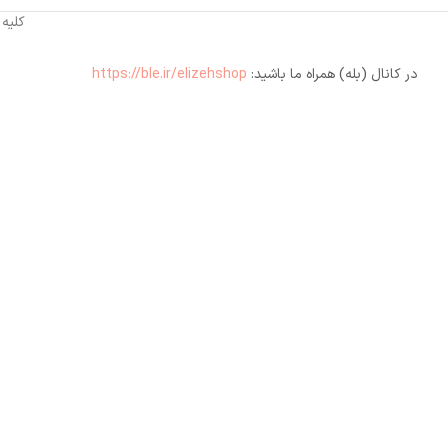
کلیه
در کانال (بله) همراه ما باشید:
https://ble.ir/elizehshop