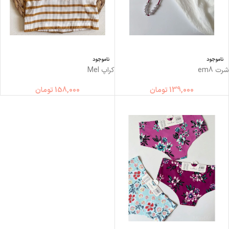
ناموجود
ناموجود
شرت em8
کراپ Mel
139,000
تومان
158,000
تومان