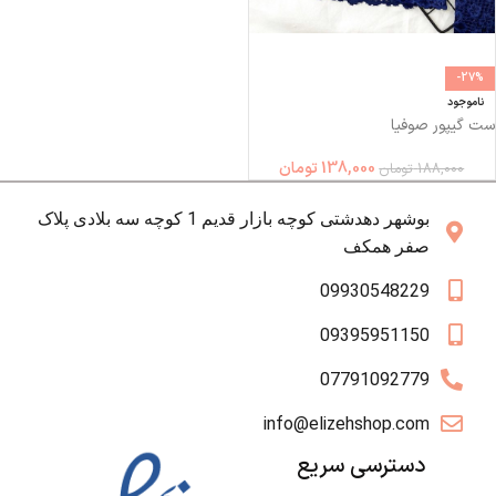
-27%
ناموجود
ست گیپور صوفیا
138,000
تومان
188,000
تومان
بوشهر دهدشتی کوچه بازار قدیم 1 کوچه سه بلادی پلاک
صفر همکف
09930548229
09395951150
07791092779
info@elizehshop.com
دسترسی سریع