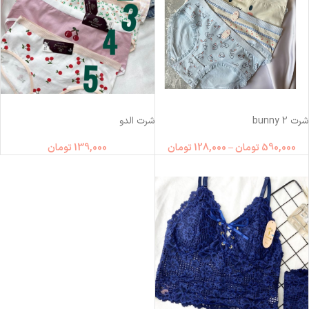
شرت bunny 2
شرت الدو
590,000
تومان
–
128,000
تومان
139,000
تومان