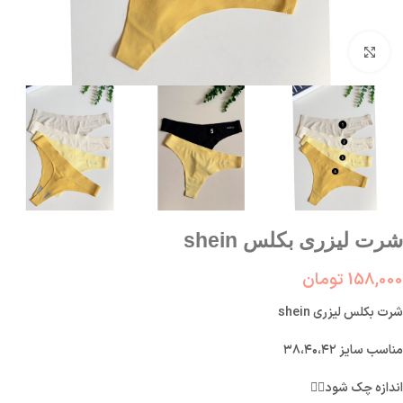
بزرگنمایی تصویر
شرت لیزری بکلس shein
158,000
تومان
شرت بکلس لیزری shein
مناسب سایز ۳۸،۴۰،۴۲
اندازه چک شود👇🏻