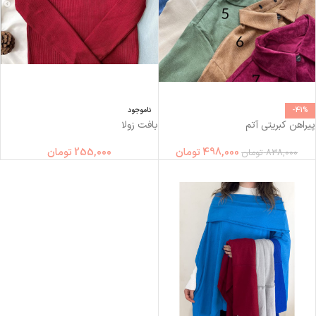
-41%
ناموجود
پیراهن کبریتی آتم
بافت زولا
498,000
تومان
255,000
تومان
838,000
تومان