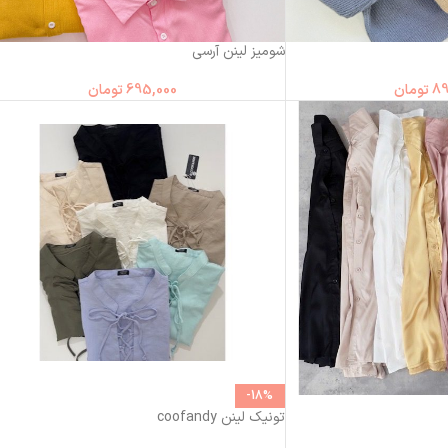
شومیز لینن آرسی
89
تومان
695,000
تومان
-18%
تونیک لینن coofandy