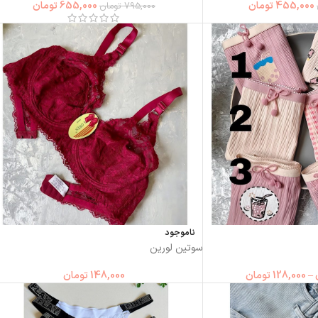
455,000
تومان
655,000
تومان
795,000
تومان
ناموجود
سوتین لورین
–
128,000
تومان
148,000
تومان