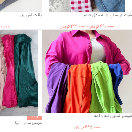
شرت عروسکی زنانه مدل صنم
بافت لش زیوا
690,000
تومان
–
149,000
تومان
0,000
شومیز آستین سه دکمه
-19%
شومیز ساتن الیکا
695,000
تومان