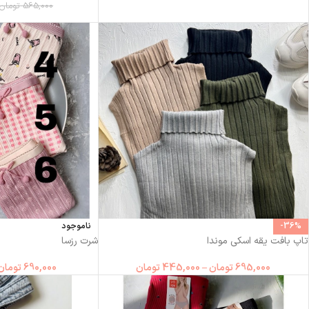
565,000
تومان
-36%
ناموجود
تاپ بافت یقه اسکی موندا
شرت رزسا
695,000
تومان
–
445,000
تومان
690,000
تومان