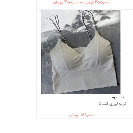
655,000
تومان
–
450,000
تومان
ناموجود
کراپ لیزری السانا
168,000
تومان