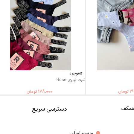
ناموجود
شرت لیزری Rose
19
تومان
178,000
تومان
دسترسی سریع
صفحه اصلی