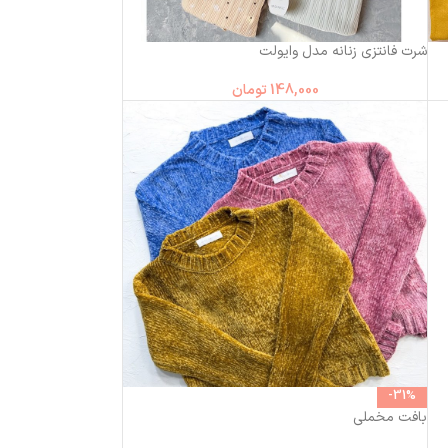
شرت فانتزی زنانه مدل وایولت
148,000
تومان
-31%
بافت مخملی