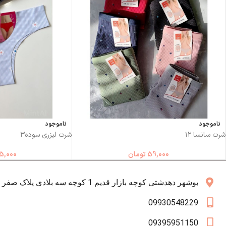
ناموجود
ناموجود
شرت سانسا ۱۲
شرت لیزری سوده۳
59,000
تومان
5,000
بوشهر دهدشتی کوچه بازار قدیم 1 کوچه سه بلادی پلاک صفر همکف
09930548229
09395951150