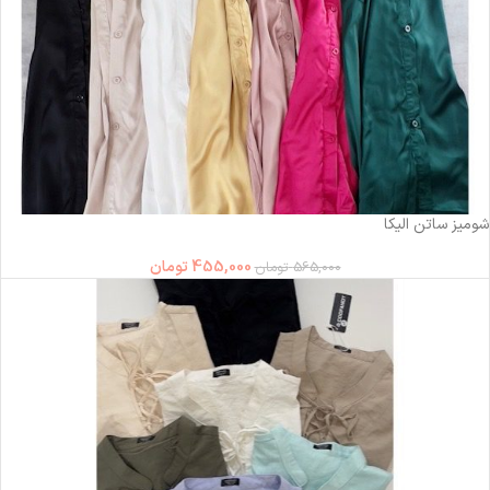
-19%
شومیز ساتن الیکا
455,000
تومان
565,000
تومان