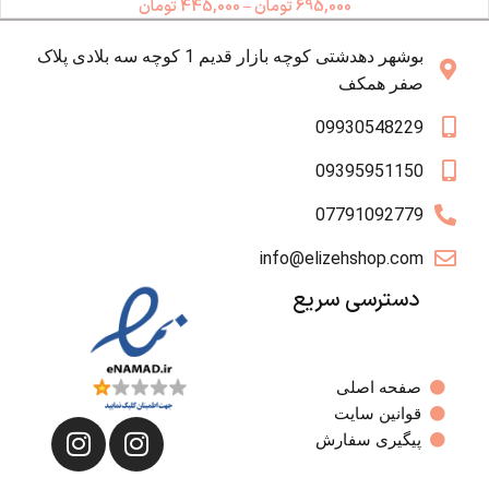
695,000
تومان
–
445,000
تومان
بوشهر دهدشتی کوچه بازار قدیم 1 کوچه سه بلادی پلاک
صفر همکف
09930548229
09395951150
07791092779
info@elizehshop.com
دسترسی سریع
صفحه اصلی
قوانین سایت
پیگیری سفارش