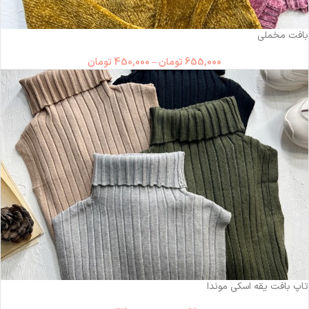
-31%
بافت مخملی
655,000
تومان
–
450,000
تومان
-36%
تاپ بافت یقه اسکی موندا