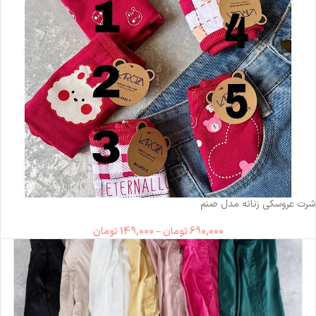
شرت عروسکی زنانه مدل صنم
690,000
تومان
–
149,000
تومان