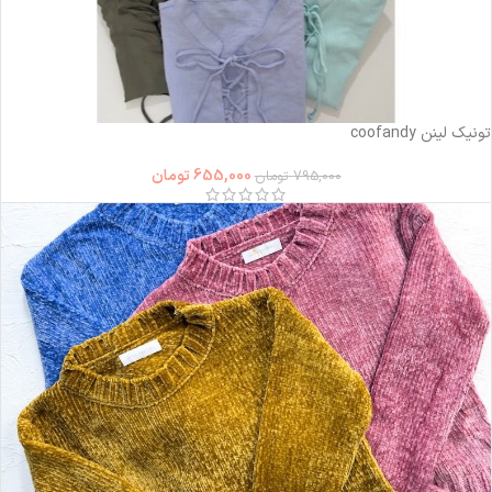
-18%
تونیک لینن coofandy
655,000
تومان
795,000
تومان