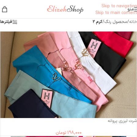
Skip to navigation
منو
Skip to main content
خانه
/
محصول رنگ
/
کرم ۲
فیلترها
شرت لیزری پروانه
198,000
تومان