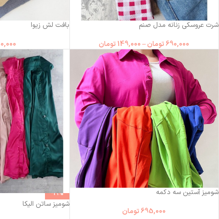
شرت عروسکی زنانه مدل صنم
بافت لش زیوا
690,000
تومان
–
149,000
تومان
0,000
شومیز آستین سه دکمه
-19%
شومیز ساتن الیکا
695,000
تومان