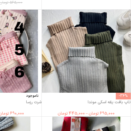
565,000
تومان
-36%
ناموجود
تاپ بافت یقه اسکی موندا
شرت رزسا
695,000
تومان
–
445,000
تومان
690,000
تومان