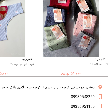
ناموجود
ناموجود
شرت سانسا ۱۲
شرت لیزری سوده۳
59,000
تومان
5,000
بوشهر دهدشتی کوچه بازار قدیم 1 کوچه سه بلادی پلاک صفر همکف
09930548229
09395951150