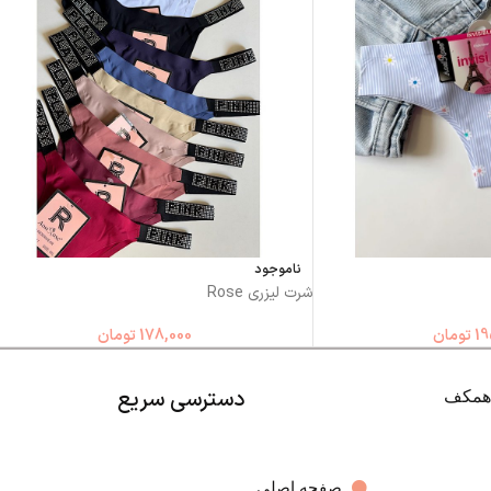
ناموجود
شرت لیزری Rose
19
تومان
178,000
تومان
دسترسی سریع
صفحه اصلی