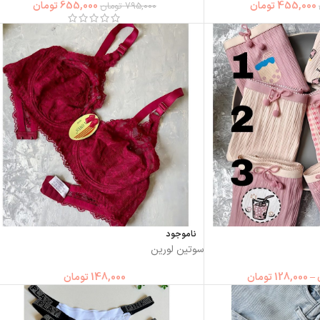
455,000
تومان
655,000
تومان
795,000
تومان
ناموجود
سوتین لورین
–
128,000
تومان
148,000
تومان