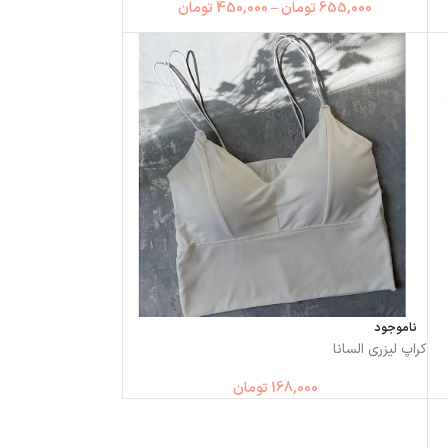
655,000
تومان
–
450,000
تومان
ناموجود
کراپ لیزری السانا
168,000
تومان