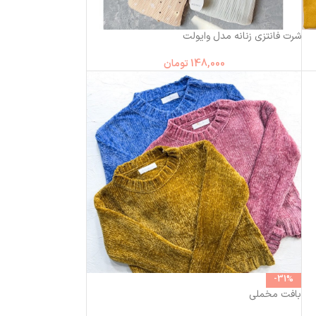
شرت فانتزی زنانه مدل وایولت
148,000
تومان
-31%
بافت مخملی