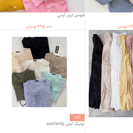
شومیز لینن آرسی
89
تومان
695,000
تومان
-18%
تونیک لینن coofandy