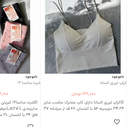
پک ۶ طرح متفاوت
ناموجود
ناموجود
کراپ لیزری السانا
شرت سانسا ۱۲
168,000
تومان
9,000
☑️کراپ لیزری السانا دارای کاپ متحرک مناسب سایز
☑️شرت سانسا۲
۳۴،۳۶ دورسینه ۵۶ با کشسان ۶۸ قد از سرشانه ۳۷
فاق ۲۴ با کشسان ۳۰ مناسب تا سایز ۳۸
انتخاب گزینه ها
انتخاب