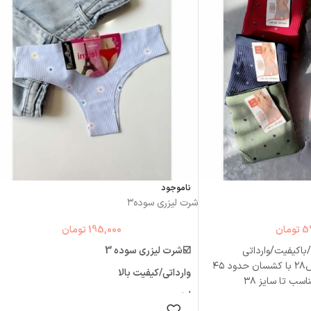
ناموجود
شرت لیزری سوده۳
5
تومان
195,000
تومان
۱ کبریتی /باکیفیت/وارداتی
☑️شرت لیزری سوده 3
سایزبندی L,xl,2xl L:عرض۲۸ با کشسان حدود ۴۵
وارداتی/کیفیت بالا
لیزری
 گزینه ها
انتخاب گزینه ها