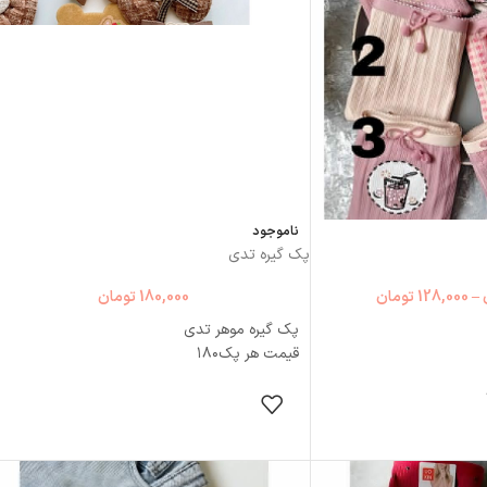
ایکس لارج/قد۸۲ سرشانه۱۷ استین۶۹
دورسینه۱۳۲ دوربازو۴۰
دوایکس لارج/قد۸۲ سرشانه۱۷ استین۷۰
دورسینه۱۴۰ دوربازو۴۲
ناموجود
پک گیره تدی
–
128,000
تومان
180,000
تومان
پک گیره موهر تدی
قیمت هر پک۱۸۰
انتخاب گزینه ها
 گزینه ها