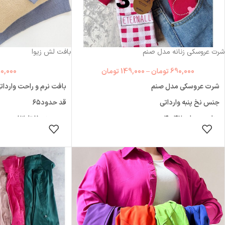
شرت عروسکی زنانه مدل صنم
بافت لش زیوا
690,000
تومان
–
149,000
تومان
0,000
شرت عروسکی مدل صنم
بافت نرم و راحت واردات
جنس نخ پنبه وارداتی
قد حدود۶۵
مناسب سایز ۴۰،۴۲
دورسینه۱۱۰ تا۱۳۰
انتخاب گزینه ها
انتخاب
عرض:۳۲سانت با کشسانی ۵۰
فری سایز مناسب۳۶تا۴۶
فاق۲۶ سانت با کشسانی ۳۵
دوزبازو تا۴۰
پک : ۵ طرح متفاوت