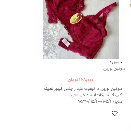
ناموجود
سوتین لورین
148,000
تومان
سوتین لورین با کیفیت فنردار جنس گیپور لطیف
کاپ B بند رگلاژ لایه داخل نخی
سایز۸۵/۹۰/۹۵/۱۰۰/۱۰۵/۱۱۰
انتخاب گزینه ها