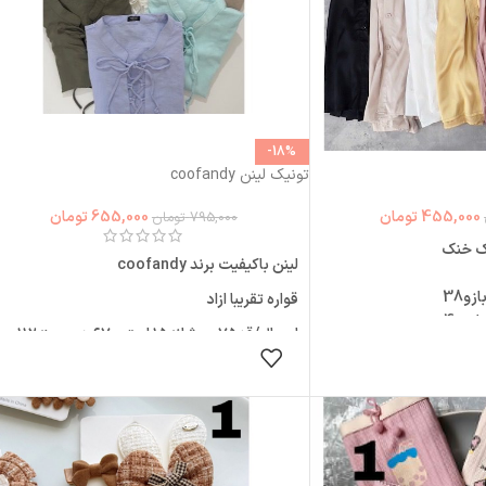
-18%
تونیک لینن coofandy
455,000
تومان
655,000
تومان
795,000
تومان
ک خنک
لینن باکیفیت برند coofandy
قواره تقریبا ازاد
اسمال/قد۷۵ سرشانه۱۵ استین۶۷ دورسینه۱۱۲
 گزینه ها
دوربازو۳۶
انتخاب گزینه ها
مدیوم/قد۷۷ سرشانه۱۵ استین۶۷ دورسینه۱۱۸
دوربازو۳۸
لارج/قد۷۹ سرشانه۱۶ استین۶۷ دورسینه۱۲۲
دوربازو۴۰