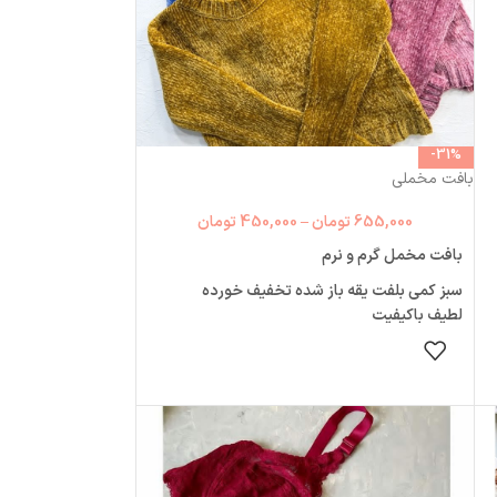
با کشسانی ۲۹
پک:۶ طرح متفاوت
-31%
بافت مخملی
655,000
تومان
–
450,000
تومان
بافت مخمل گرم و نرم
سبز کمی بلفت یقه باز شده تخفیف خورده
لطیف باکیفیت
قد حدود۴۳ آستین۵۱ سرشانه۱۲
انتخاب گزینه ها
دورسینه۸۸تا۱۱۰
دوربازو۳۰تا۳۶