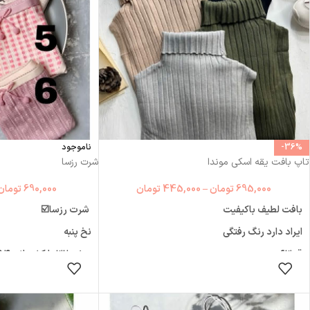
دوربازو۴۲سرشانه۲۵
-36%
ناموجود
تاپ بافت یقه اسکی موندا
شرت رزسا
695,000
تومان
–
445,000
تومان
690,000
تومان
بافت لطیف باکیفیت
ایراد دارد رنگ رفتگی
نخ پنبه
قد۶۳
عرض ۳۲ با کشسانی ۵۴
دورسینه۷۰ تا۱۰۰
انتخاب گزینه ها
انتخاب
فاق ۲۵ با کشسانی ۳۲
مناسب سایز ۳۶تا۴۴
مناسب 42/44