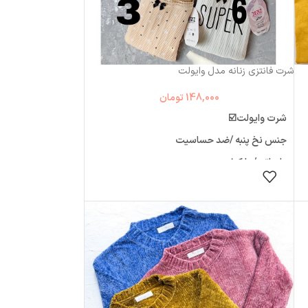
شرت فانتزی زنانه مدل وایولت
148,000
تومان
جنس نخ پنبه /ضد حساسیت
وارداتی / با کیفیت
انتخاب گزینه ها
اندازه چک شود❌
فری سایز
برند deniz
مناسب سایز۴۲،۴۴
عرض 34 با کشسان حدود 56
فاق 24