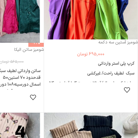
شومیز آستین سه دکمه
-19%
شومیز ساتن الیکا
695,000
تومان
565,000
تومان
کرپ پلی استر وارداتی
ساتن وارداتی لطیف سب
سبک لطیف راحت/ غیرکشی
قدحدود 70 استین50
سایز ایکس اسمال/قد۷۱ دورسینه۱۰۴ قداستین۵۴
اسمال دورسینه108 دوربازو38
دوربازو۳۷ سرشانه۲۲
انتخاب گزینه ها
مدیوم دورسینه109 دوربازو40
انتخاب
لارج دورسینه112 دوربازو42
اسمال/قد۷۱ دورسینه۱۰۶قداستین۵۴ دوربازو۴۰
ایکس لارج دورسینه114 دوربازو44
سرشانه۲۲
مدیوم/قد۷۱ دورسینه۱۱۰ قداستین۵۴ دوربازو۴۰
سرشانه۲۳
لارج/قد۷۲ دورسینه۱۱۲ قداستین۵۵