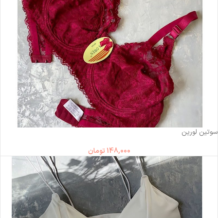
ناموجود
سوتین لورین
148,000
تومان