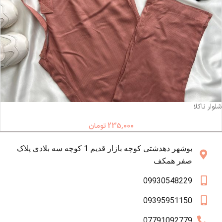
ناموجود
شلوار ناكلا
235,000
تومان
بوشهر دهدشتی کوچه بازار قدیم 1 کوچه سه بلادی پلاک
صفر همکف
09930548229
09395951150
07791092779