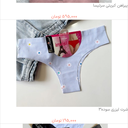
پیراهن کبریتی سرتیسا
595,000
تومان
ناموجود
شرت لیزری سوده۳
195,000
تومان