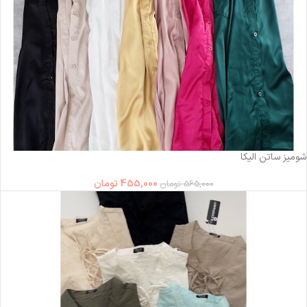
-19%
شومیز ساتن الیکا
455,000
تومان
565,000
تومان