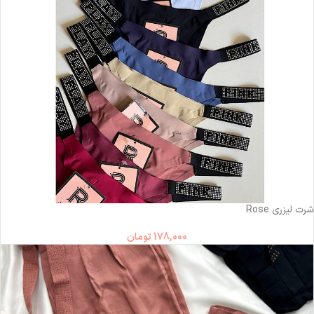
ناموجود
شرت لیزری Rose
178,000
تومان