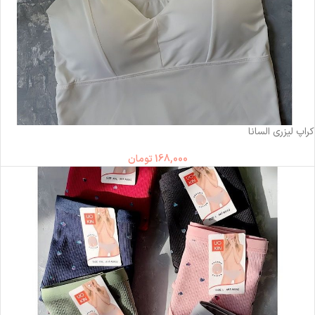
ناموجود
کراپ لیزری السانا
168,000
تومان