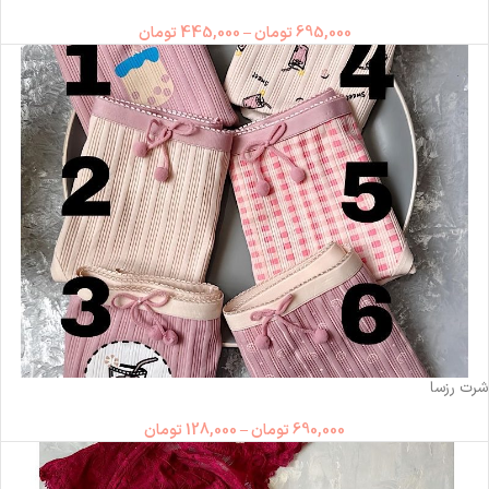
695,000
تومان
–
445,000
تومان
ناموجود
شرت رزسا
690,000
تومان
–
128,000
تومان