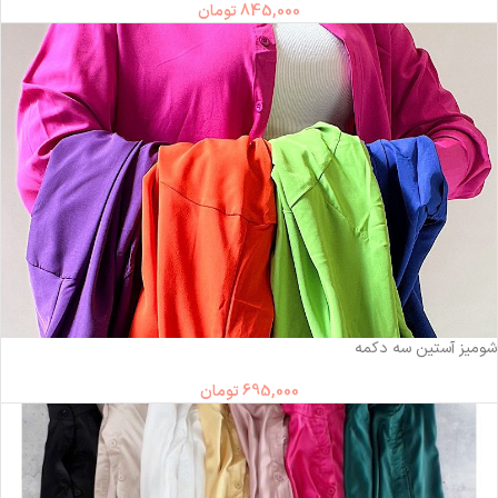
845,000
تومان
شومیز آستین سه دکمه
695,000
تومان