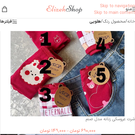
Skip to navigation
منو
Skip to main content
خانه
/
محصول رنگ
/
هلویی
فیلترها
شرت عروسکی زنانه مدل صنم
690,000
تومان
–
149,000
تومان