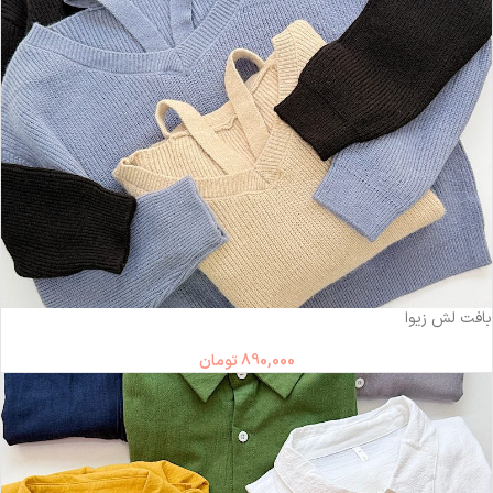
بافت لش زیوا
890,000
تومان