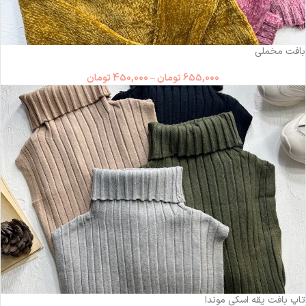
-31%
بافت مخملی
655,000
تومان
–
450,000
تومان
-36%
تاپ بافت یقه اسکی موندا