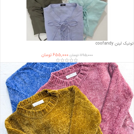
-18%
تونیک لینن coofandy
655,000
تومان
795,000
تومان