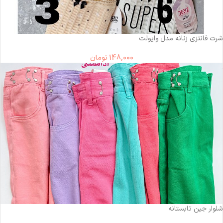
شرت فانتزی زنانه مدل وایولت
148,000
تومان
شلوار جین تابستانه