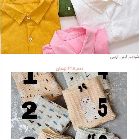
شومیز لینن آرسی
695,000
تومان