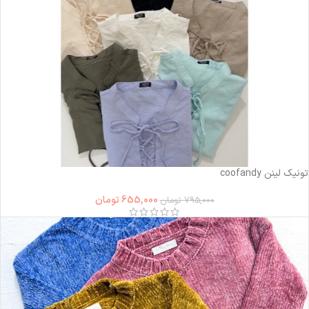
-18%
تونیک لینن coofandy
655,000
تومان
795,000
تومان