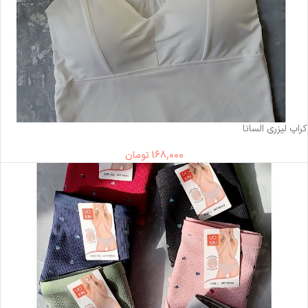
ناموجود
کراپ لیزری السانا
168,000
تومان