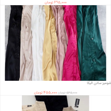
695,000
تومان
-19%
شومیز ساتن الیکا
455,000
تومان
565,000
تومان