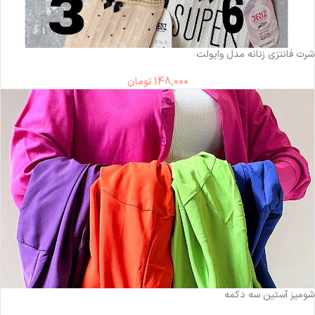
شرت فانتزی زنانه مدل وایولت
148,000
تومان
شومیز آستین سه دکمه