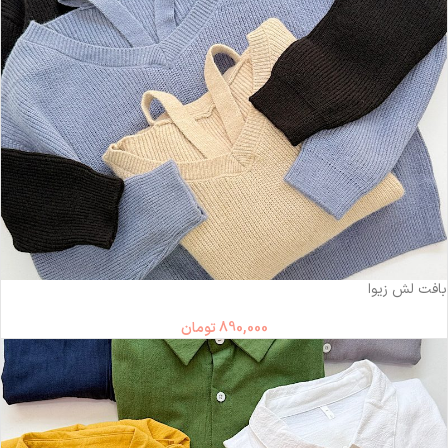
بافت لش زیوا
890,000
تومان