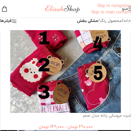
Skip to navigation
منو
Skip to main content
خانه
/
محصول رنگ
/
مشکی بنفش
فیلترها
شرت عروسکی زنانه مدل صنم
690,000
تومان
–
149,000
تومان