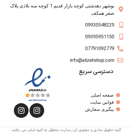
بوشهر دهدشتی کوچه بازار قدیم 1 کوچه سه بلادی پلاک
صفر همکف
09930548229
09395951150
07791092779
info@elizehshop.com
دسترسی سریع
صفحه اصلی
قوانین سایت
پیگیری سفارش
کلیه حقوق مادی و معنوی این سایت متعلق به الیزه شاپ می باشد.