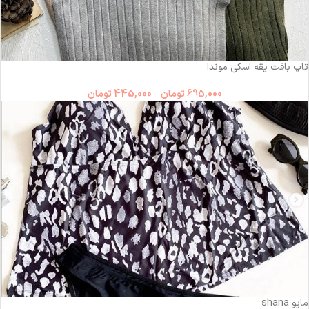
-36%
تاپ بافت یقه اسکی موندا
695,000
تومان
–
445,000
تومان
مایو‌ shana