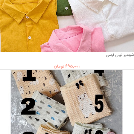
شومیز لینن آرسی
695,000
تومان