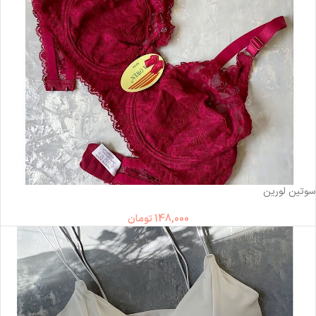
ناموجود
سوتین لورین
148,000
تومان