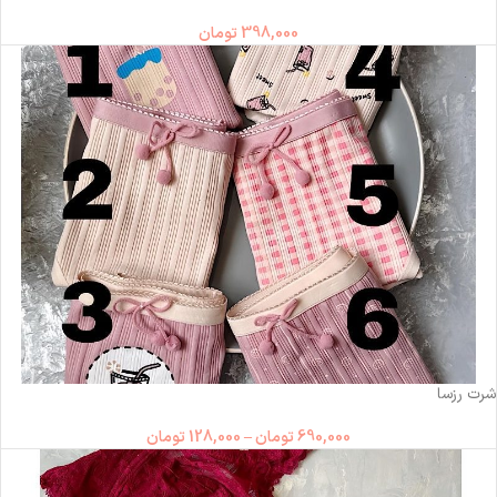
398,000
تومان
ناموجود
شرت رزسا
690,000
تومان
–
128,000
تومان