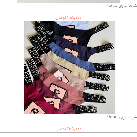
شرت لیزری سوده۳
195,000
تومان
ناموجود
شرت لیزری Rose
178,000
تومان