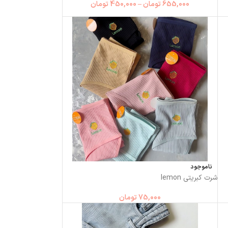
655,000
تومان
–
450,000
تومان
ناموجود
شرت كبريتي lemon
75,000
تومان