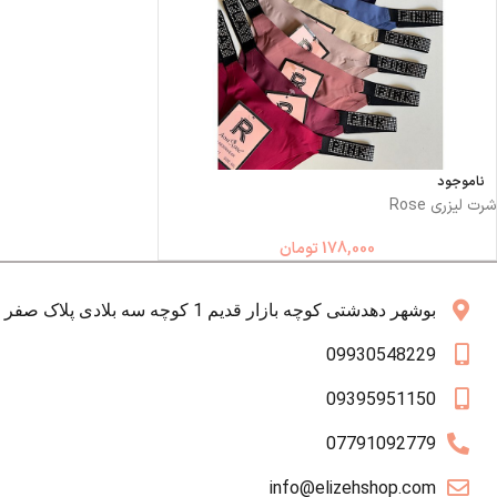
ناموجود
شرت لیزری Rose
178,000
تومان
بوشهر دهدشتی کوچه بازار قدیم 1 کوچه سه بلادی پلاک صفر همکف
09930548229
09395951150
07791092779
info@elizehshop.com