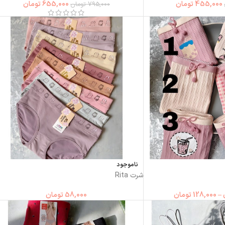
455,000
تومان
655,000
تومان
795,000
تومان
ناموجود
شرت Rita
–
128,000
تومان
58,000
تومان