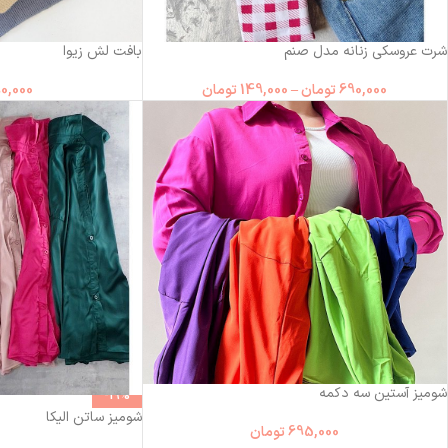
شرت عروسکی زنانه مدل صنم
بافت لش زیوا
690,000
تومان
–
149,000
تومان
0,000
شومیز آستین سه دکمه
-19%
شومیز ساتن الیکا
695,000
تومان