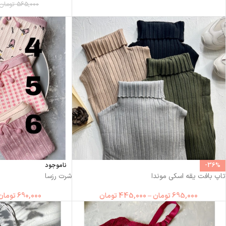
565,000
تومان
-36%
ناموجود
تاپ بافت یقه اسکی موندا
شرت رزسا
695,000
تومان
–
445,000
تومان
690,000
تومان