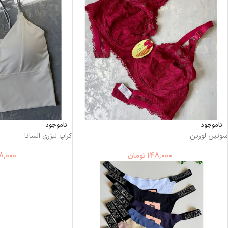
ناموجود
ناموجود
سوتین لورین
کراپ لیزری السانا
148,000
تومان
8,000