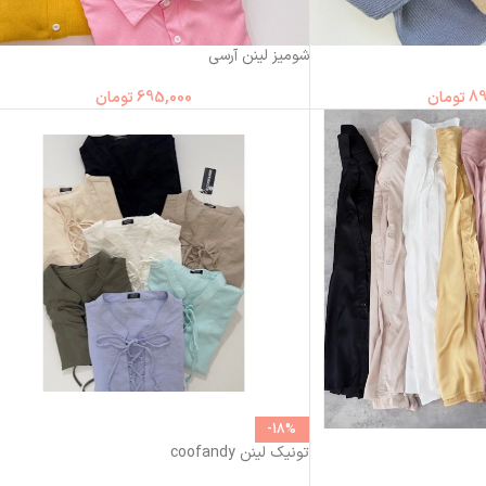
شومیز لینن آرسی
89
تومان
695,000
تومان
-18%
تونیک لینن coofandy