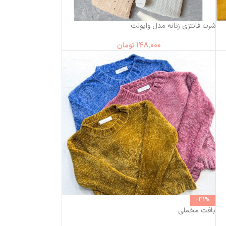
شرت فانتزی زنانه مدل وایولت
148,000
تومان
-31%
بافت مخملی