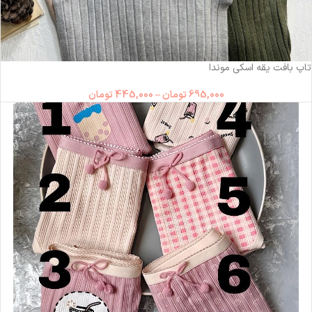
-36%
تاپ بافت یقه اسکی موندا
695,000
تومان
–
445,000
تومان
ناموجود