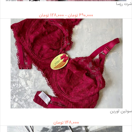
شرت رزسا
690,000
تومان
–
128,000
تومان
ناموجود
سوتین لورین
148,000
تومان