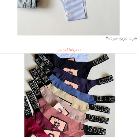
ناموجود
شرت لیزری سوده۳
195,000
تومان