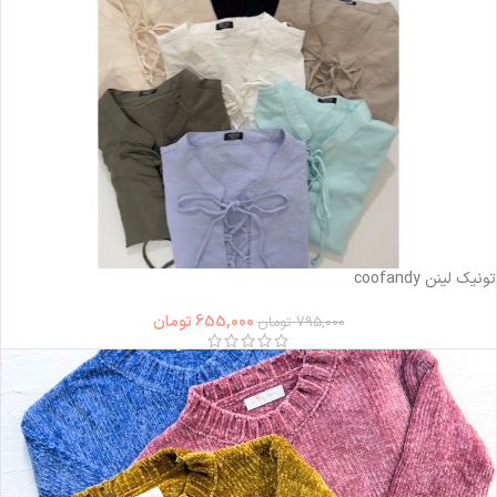
-18%
تونیک لینن coofandy
655,000
تومان
795,000
تومان