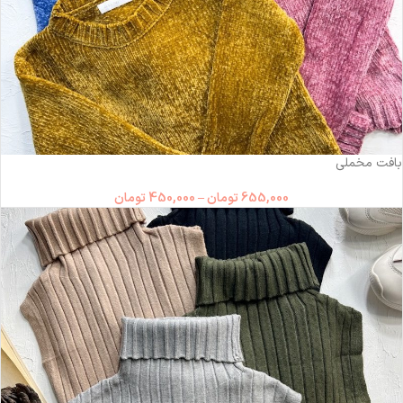
-31%
بافت مخملی
655,000
تومان
–
450,000
تومان