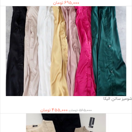
695,000
تومان
-19%
شومیز ساتن الیکا
455,000
تومان
565,000
تومان