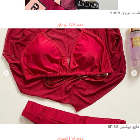
ناموجود
شرت لیزری Rose
178,000
تومان
ناموجود
مایو بیکینی anisa
198,000
تومان