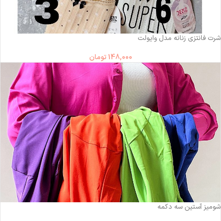
شرت فانتزی زنانه مدل وایولت
148,000
تومان
شومیز آستین سه دکمه