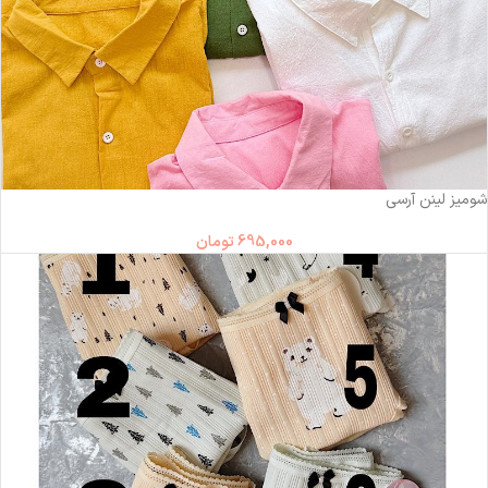
شومیز لینن آرسی
695,000
تومان