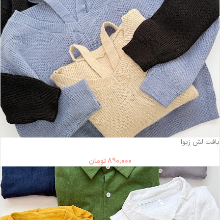
بافت لش زیوا
890,000
تومان