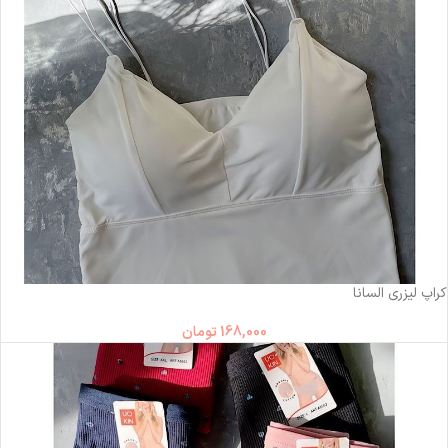
ناموجود
کراپ لیزری السانا
168,000
تومان