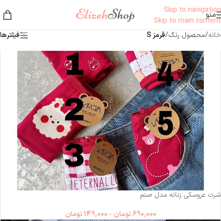
Skip to navigation
منو
Skip to main content
خانه
/
محصول رنگ
/
قرمز S
فیلترها
شرت عروسکی زنانه مدل صنم
690,000
تومان
–
149,000
تومان