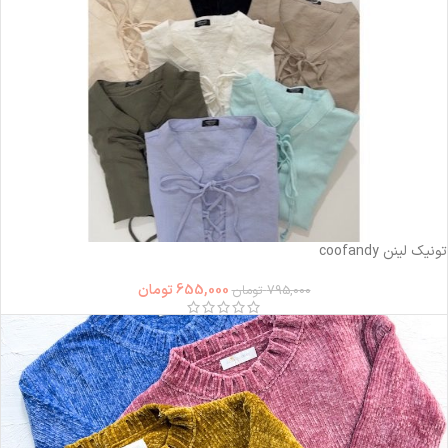
-18%
تونیک لینن coofandy
655,000
تومان
795,000
تومان