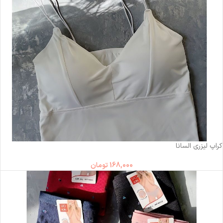
ناموجود
کراپ لیزری السانا
168,000
تومان