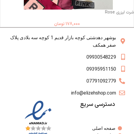
ناموجود
شرت لیزری Rose
178,000
تومان
بوشهر دهدشتی کوچه بازار قدیم 1 کوچه سه بلادی پلاک
صفر همکف
09930548229
09395951150
07791092779
info@elizehshop.com
دسترسی سریع
صفحه اصلی