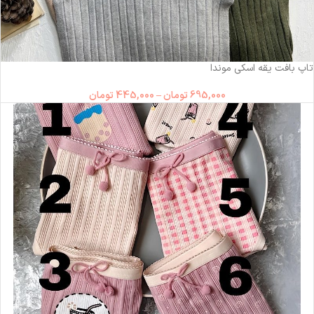
-36%
تاپ بافت یقه اسکی موندا
695,000
تومان
–
445,000
تومان
ناموجود