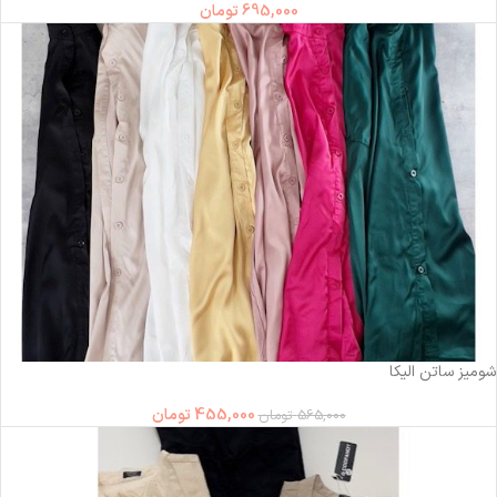
695,000
تومان
-19%
شومیز ساتن الیکا
455,000
تومان
565,000
تومان