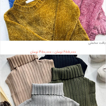
-31%
بافت مخملی
655,000
تومان
–
450,000
تومان