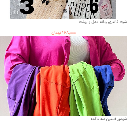
شرت فانتزی زنانه مدل وایولت
148,000
تومان
شومیز آستین سه دکمه