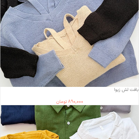
بافت لش زیوا
890,000
تومان