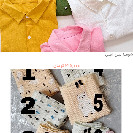
شومیز لینن آرسی
695,000
تومان