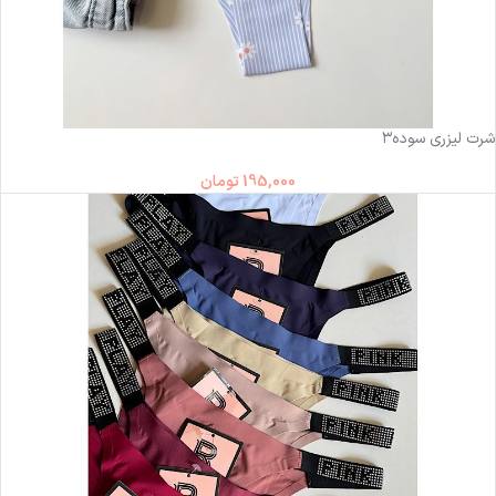
ناموجود
شرت لیزری سوده۳
195,000
تومان