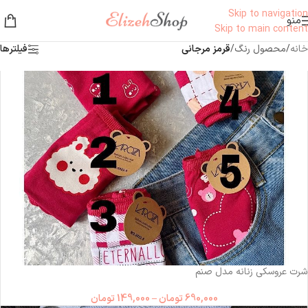
Skip to navigation
منو
Skip to main content
خانه
/
محصول رنگ
/
قرمز مرجانی
فیلترها
شرت عروسکی زنانه مدل صنم
690,000
تومان
–
149,000
تومان