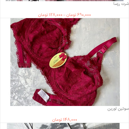
شرت رزسا
690,000
تومان
–
128,000
تومان
ناموجود
سوتین لورین
148,000
تومان