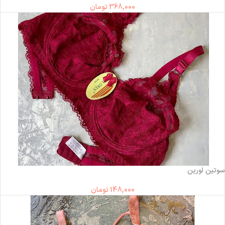
368,000
تومان
ناموجود
سوتین لورین
148,000
تومان