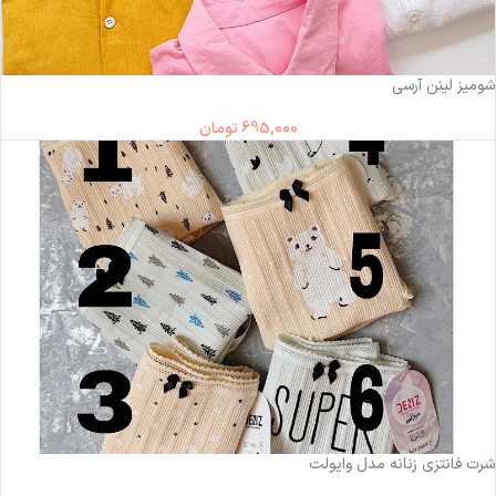
شومیز لینن آرسی
695,000
تومان
شرت فانتزی زنانه مدل وایولت