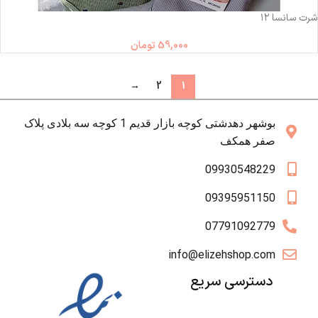
ناموجود
شرت سانسا ۱۲
59,000
تومان
→
2
1
بوشهر دهدشتی کوچه بازار قدیم 1 کوچه سه بلادی پلاک
صفر همکف
09930548229
09395951150
07791092779
info@elizehshop.com
دسترسی سریع