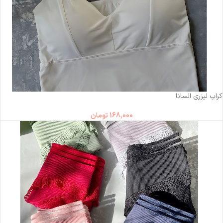
ناموجود
کراپ لیزری السانا
168,000
تومان