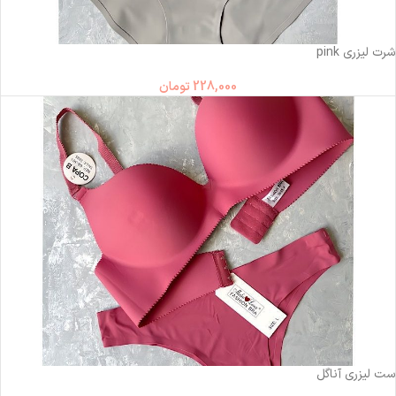
ناموجود
شرت لیزری pink
228,000
تومان
ناموجود
ست لیزری آناگل