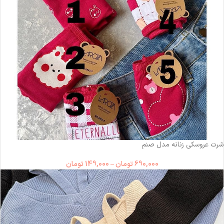
شرت عروسکی زنانه مدل صنم
690,000
تومان
–
149,000
تومان