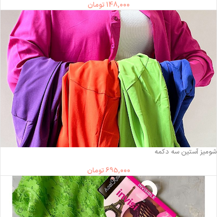
148,000
تومان
شومیز آستین سه دکمه
695,000
تومان