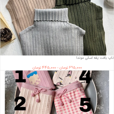
-36%
تاپ بافت یقه اسکی موندا
695,000
تومان
–
445,000
تومان