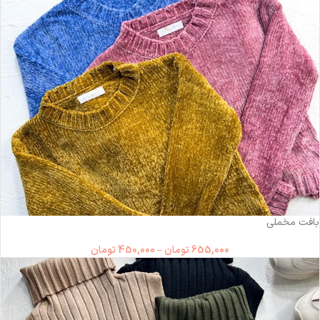
-31%
بافت مخملی
655,000
تومان
–
450,000
تومان