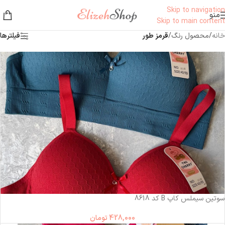
Skip to navigation
منو
Skip to main content
خانه
/
محصول رنگ
/
قرمز طور
فیلترها
سوتین سیملس کاپ B کد 8618
428,000
تومان