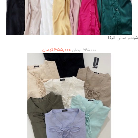
-19%
شومیز ساتن الیکا
455,000
تومان
565,000
تومان