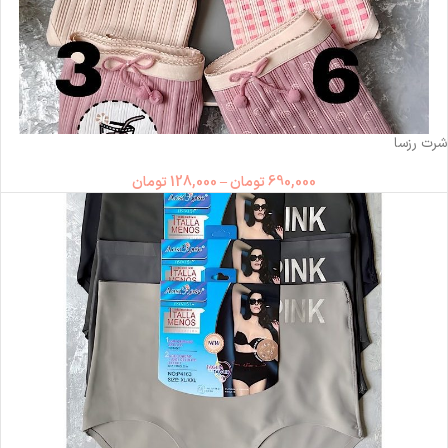
ناموجود
شرت رزسا
690,000
تومان
–
128,000
تومان