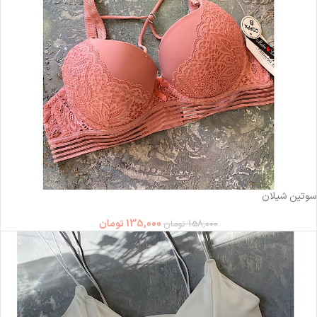
-15%
ناموجود
سوتین شیلان
135,000
تومان
158,000
تومان