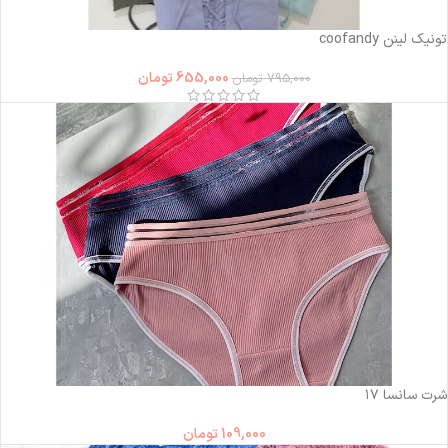
-18%
تونیک لینن coofandy
655,000
تومان
795,000
تومان
شرت سانسا ۱۷
109,000
تومان