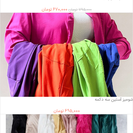
670,000
تومان
795,000
تومان
شومیز آستین سه دکمه
695,000
تومان