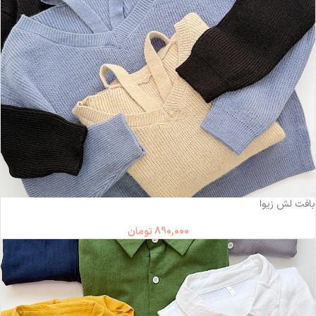
بافت لش زیوا
890,000
تومان