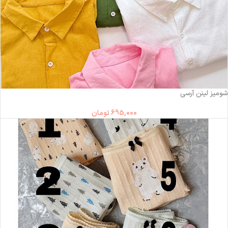
شومیز لینن آرسی
695,000
تومان