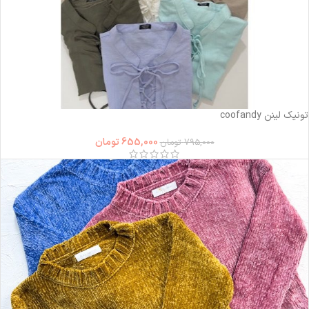
-18%
تونیک لینن coofandy
655,000
تومان
795,000
تومان