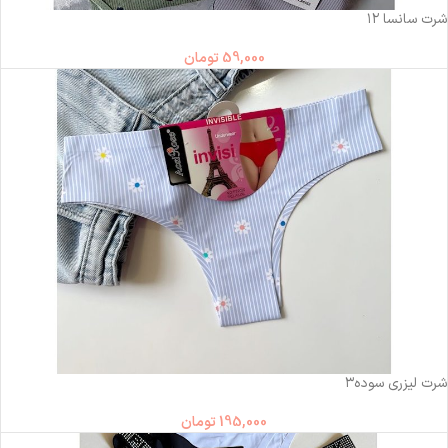
شرت سانسا ۱۲
59,000
تومان
ناموجود
شرت لیزری سوده۳
195,000
تومان