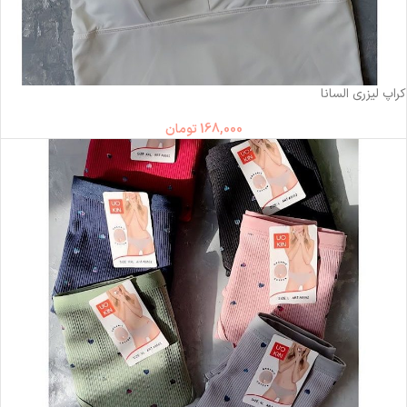
ناموجود
کراپ لیزری السانا
168,000
تومان
ناموجود