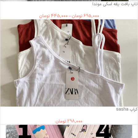
تاپ بافت یقه اسکی موندا
695,000
تومان
–
445,000
تومان
کراپ sasha
298,000
تومان