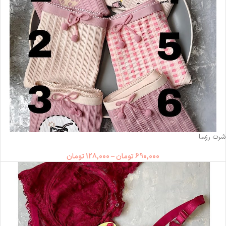
ناموجود
شرت رزسا
690,000
تومان
–
128,000
تومان