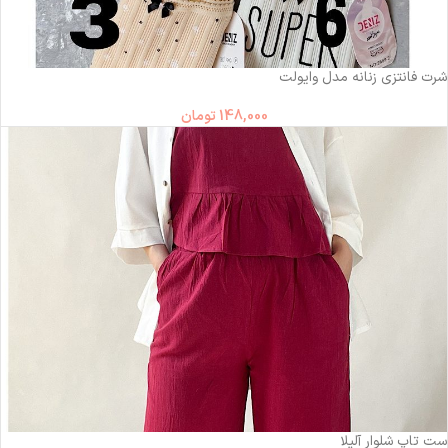
شرت فانتزی زنانه مدل وایولت
148,000
تومان
-16%
ست تاپ شلوار آلیلا