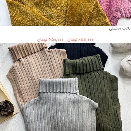
-31%
بافت مخملی
655,000
تومان
–
450,000
تومان
-36%