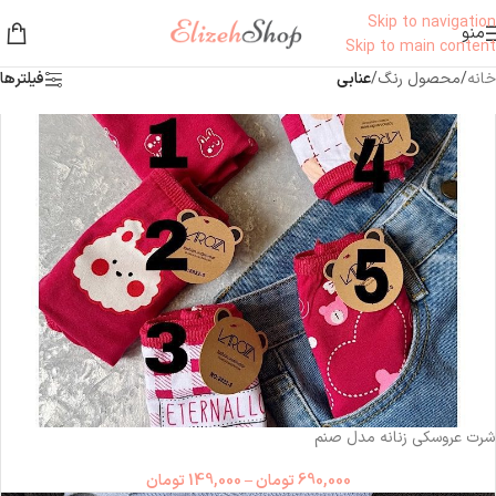
Skip to navigation
منو
Skip to main content
خانه
/
محصول رنگ
/
عنابی
فیلترها
شرت عروسکی زنانه مدل صنم
690,000
تومان
–
149,000
تومان