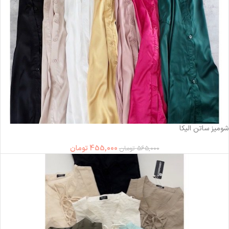
-19%
شومیز ساتن الیکا
455,000
تومان
565,000
تومان