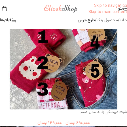
Skip to navigation
منو
Skip to main content
خانه
/
محصول رنگ
/
طرح خرس
فیلترها
شرت عروسکی زنانه مدل صنم
690,000
تومان
–
149,000
تومان