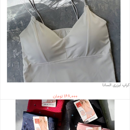
ناموجود
کراپ لیزری السانا
168,000
تومان