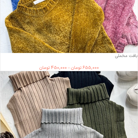
-31%
بافت مخملی
655,000
تومان
–
450,000
تومان