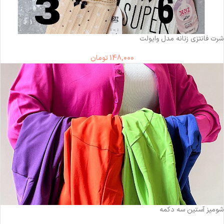
شرت فانتزی زنانه مدل وایولت
148,000
تومان
شومیز آستین سه دکمه