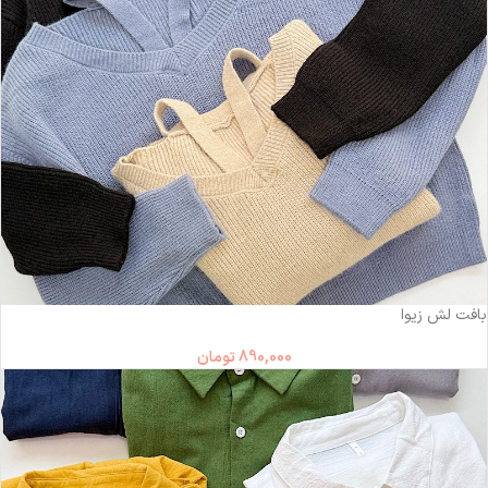
بافت لش زیوا
890,000
تومان