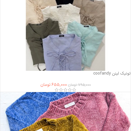
-18%
تونیک لینن coofandy
655,000
تومان
795,000
تومان