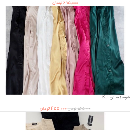
695,000
تومان
-19%
شومیز ساتن الیکا
455,000
تومان
565,000
تومان