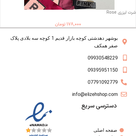
ناموجود
شرت لیزری Rose
178,000
تومان
بوشهر دهدشتی کوچه بازار قدیم 1 کوچه سه بلادی پلاک
صفر همکف
09930548229
09395951150
07791092779
info@elizehshop.com
دسترسی سریع
صفحه اصلی