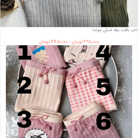
-36%
تاپ بافت یقه اسکی موندا
695,000
تومان
–
445,000
تومان
ناموجود