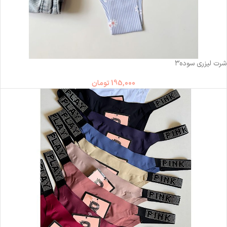
ناموجود
شرت لیزری سوده۳
195,000
تومان