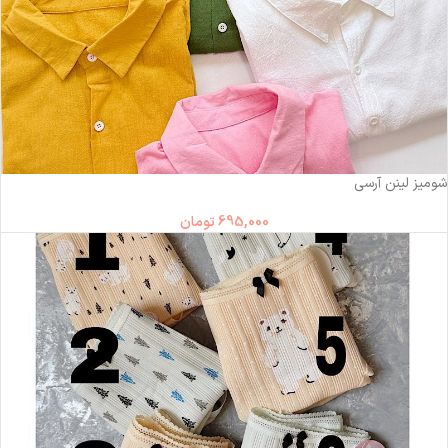
شومیز لینن آرسی
695,000
تومان