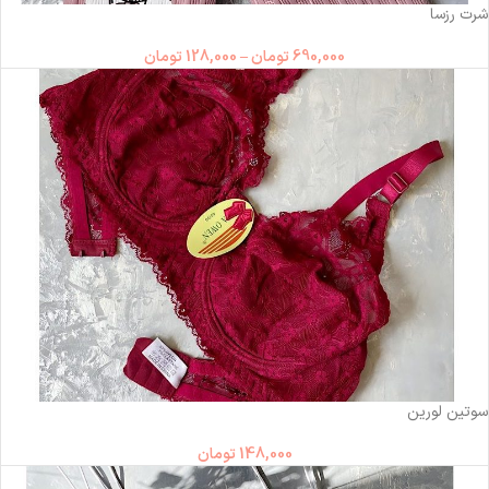
شرت رزسا
690,000
تومان
–
128,000
تومان
ناموجود
سوتین لورین
148,000
تومان