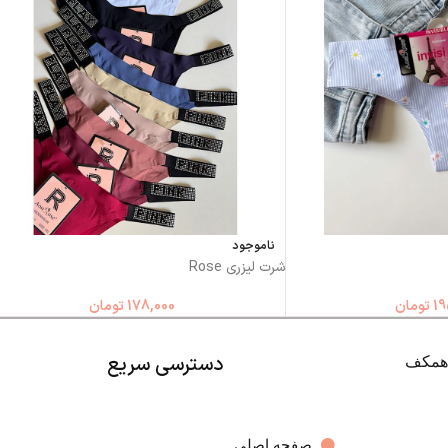
ناموجود
شرت لیزری Rose
19
تومان
178,000
تومان
دسترسی سریع
صفحه اصلی