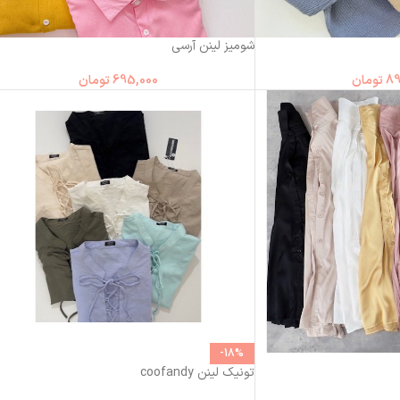
شومیز لینن آرسی
89
تومان
695,000
تومان
-18%
تونیک لینن coofandy