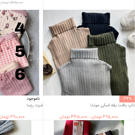
565,000
تومان
-36%
ناموجود
تاپ بافت یقه اسکی موندا
شرت رزسا
695,000
تومان
–
445,000
تومان
690,000
تومان