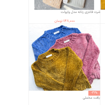
شرت فانتزی زنانه مدل وایولت
148,000
تومان
-31%
بافت مخملی