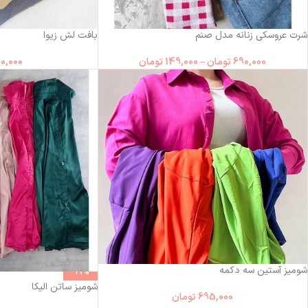
شرت عروسکی زنانه مدل صنم
بافت لش زیوا
690,000
تومان
–
149,000
تومان
0,000
شومیز آستین سه دکمه
-19%
شومیز ساتن الیکا
695,000
تومان