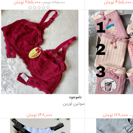
455,000
تومان
655,000
تومان
795,000
تومان
ناموجود
سوتین لورین
–
128,000
تومان
148,000
تومان