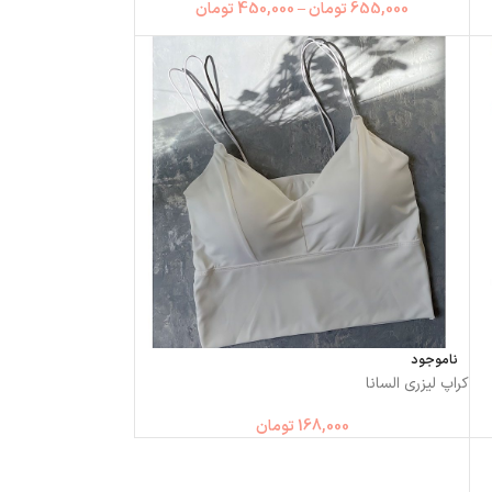
655,000
تومان
–
450,000
تومان
ناموجود
کراپ لیزری السانا
168,000
تومان