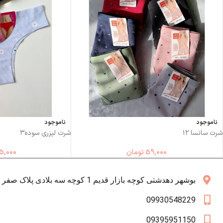
ناموجود
ناموجود
شرت سانسا ۱۲
شرت لیزری سوده۳
59,000
تومان
5,000
بوشهر دهدشتی کوچه بازار قدیم 1 کوچه سه بلادی پلاک صفر همکف
09930548229
09395951150