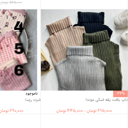
565,000
تومان
-36%
ناموجود
تاپ بافت یقه اسکی موندا
شرت رزسا
695,000
تومان
–
445,000
تومان
690,000
تومان