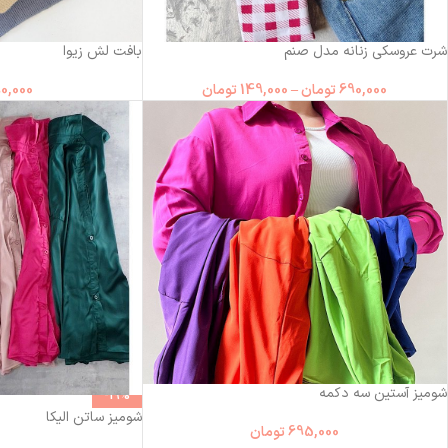
شرت عروسکی زنانه مدل صنم
بافت لش زیوا
690,000
تومان
–
149,000
تومان
0,000
شومیز آستین سه دکمه
-19%
شومیز ساتن الیکا
695,000
تومان