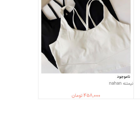
ناموجود
نیمتنه nahan
458,000
تومان