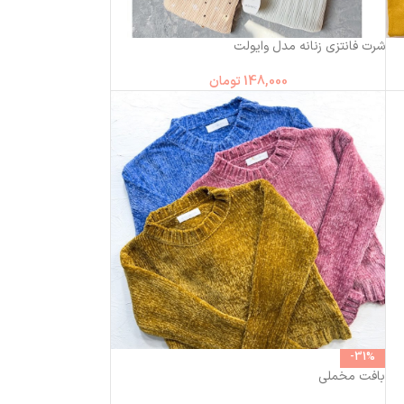
شرت فانتزی زنانه مدل وایولت
148,000
تومان
-31%
بافت مخملی