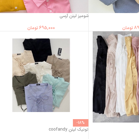
شومیز لینن آرسی
89
تومان
695,000
تومان
-18%
تونیک لینن coofandy