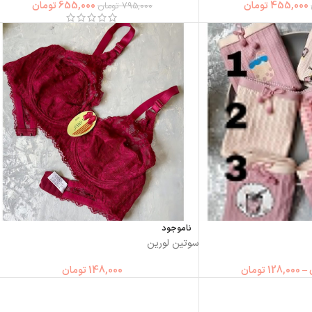
455,000
تومان
655,000
تومان
795,000
تومان
ناموجود
سوتین لورین
–
128,000
تومان
148,000
تومان