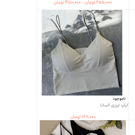
655,000
تومان
–
450,000
تومان
ناموجود
کراپ لیزری السانا
168,000
تومان