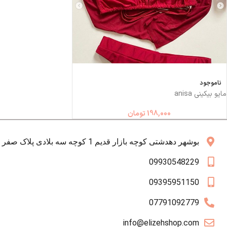
ناموجود
مایو بیکینی anisa
198,000
تومان
بوشهر دهدشتی کوچه بازار قدیم 1 کوچه سه بلادی پلاک صفر همکف
09930548229
09395951150
07791092779
info@elizehshop.com