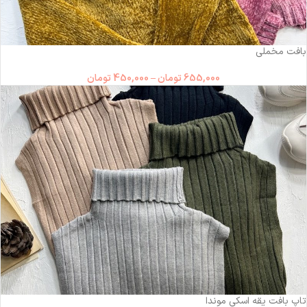
-31%
بافت مخملی
655,000
تومان
–
450,000
تومان
-36%
تاپ بافت یقه اسکی موندا