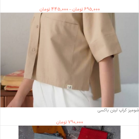
695,000
تومان
–
445,000
تومان
ناموجود
شومیز کراپ لینن باکسی
790,000
تومان