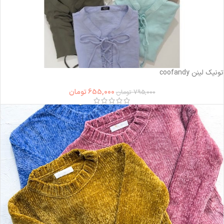
-18%
تونیک لینن coofandy
655,000
تومان
795,000
تومان