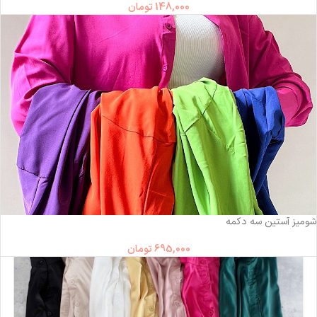
148,000
تومان
شومیز آستین سه دکمه
695,000
تومان