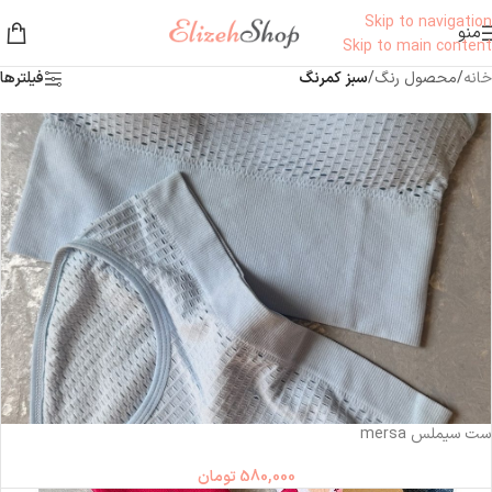
Skip to navigation
منو
Skip to main content
خانه
/
محصول رنگ
/
سبز کمرنگ
فیلترها
ست سیملس mersa
580,000
تومان