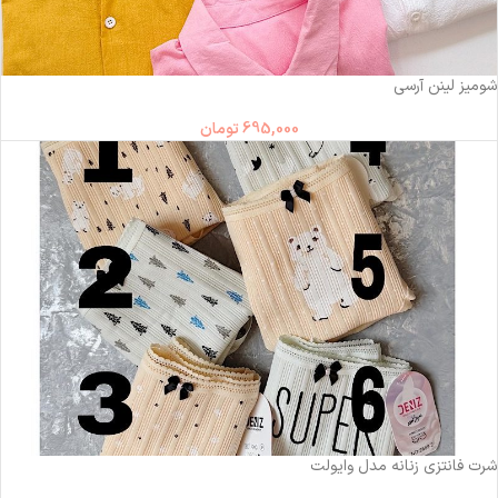
شومیز لینن آرسی
695,000
تومان
شرت فانتزی زنانه مدل وایولت