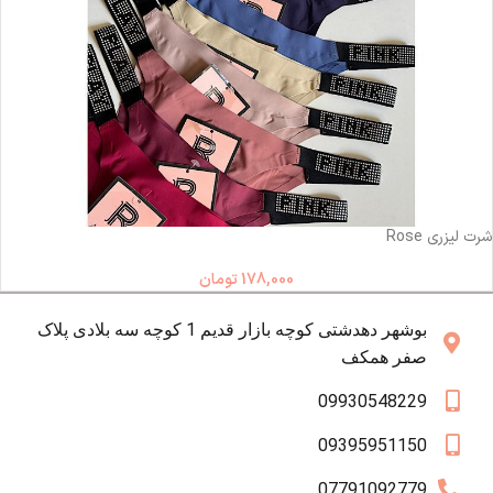
ناموجود
شرت لیزری Rose
178,000
تومان
بوشهر دهدشتی کوچه بازار قدیم 1 کوچه سه بلادی پلاک
صفر همکف
09930548229
09395951150
07791092779