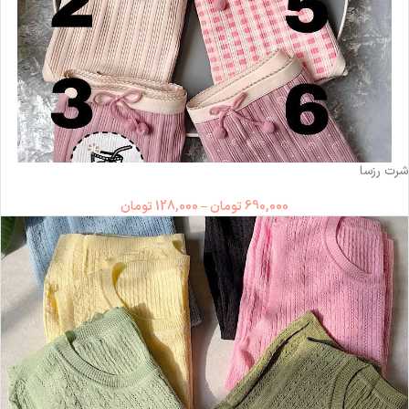
ناموجود
شرت رزسا
690,000
تومان
–
128,000
تومان