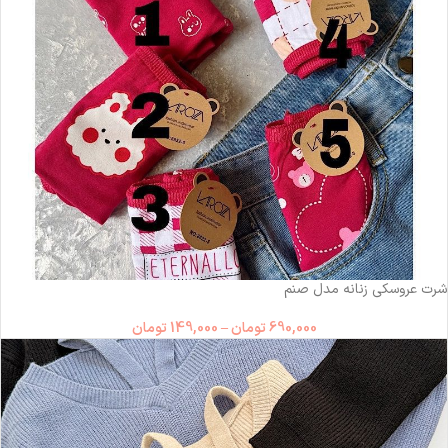
شرت عروسکی زنانه مدل صنم
690,000
تومان
–
149,000
تومان