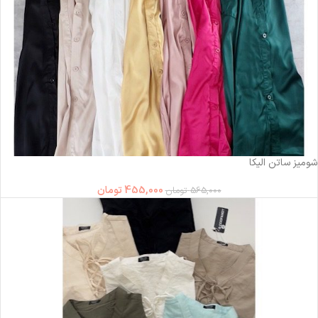
-19%
شومیز ساتن الیکا
455,000
تومان
565,000
تومان