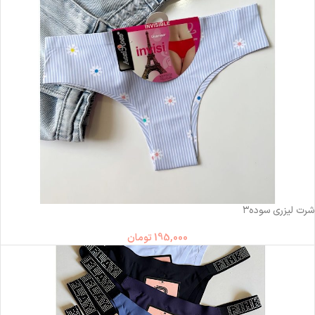
ناموجود
شرت لیزری سوده۳
195,000
تومان