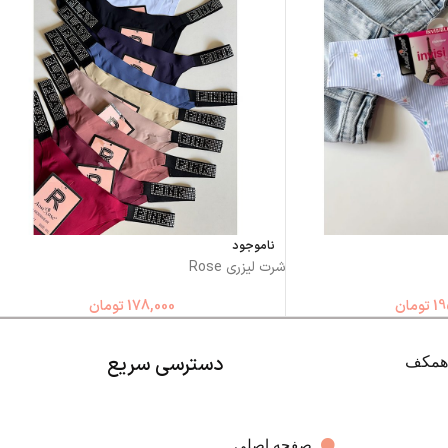
ناموجود
شرت لیزری Rose
19
تومان
178,000
تومان
دسترسی سریع
صفحه اصلی