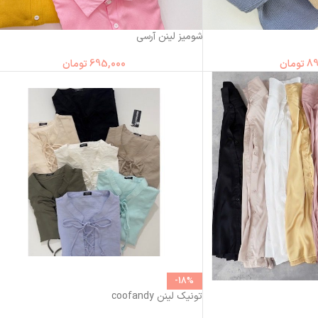
شومیز لینن آرسی
89
تومان
695,000
تومان
-18%
تونیک لینن coofandy