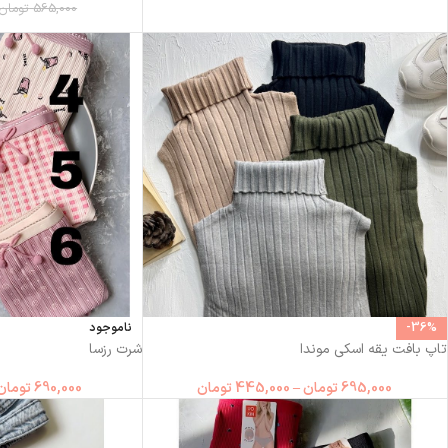
565,000
تومان
-36%
ناموجود
تاپ بافت یقه اسکی موندا
شرت رزسا
695,000
تومان
–
445,000
تومان
690,000
تومان