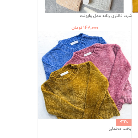
شرت فانتزی زنانه مدل وایولت
148,000
تومان
-31%
بافت مخملی