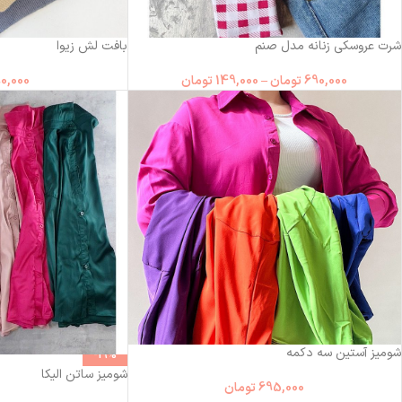
شرت عروسکی زنانه مدل صنم
بافت لش زیوا
690,000
تومان
–
149,000
تومان
0,000
شومیز آستین سه دکمه
-19%
شومیز ساتن الیکا
695,000
تومان