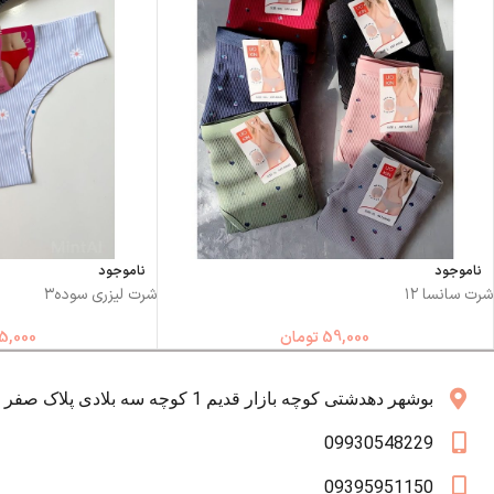
ناموجود
ناموجود
شرت سانسا ۱۲
شرت لیزری سوده۳
59,000
تومان
5,000
بوشهر دهدشتی کوچه بازار قدیم 1 کوچه سه بلادی پلاک صفر همکف
09930548229
09395951150