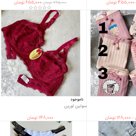
455,000
تومان
655,000
تومان
795,000
تومان
ناموجود
سوتین لورین
–
128,000
تومان
148,000
تومان