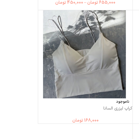
655,000
تومان
–
450,000
تومان
ناموجود
کراپ لیزری السانا
168,000
تومان