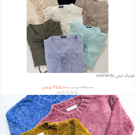
-18%
تونیک لینن coofandy
655,000
تومان
795,000
تومان