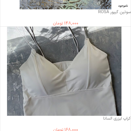
ناموجود
سوتین گیپور ROSA
148,000
تومان
ناموجود
کراپ لیزری السانا
168,000
تومان