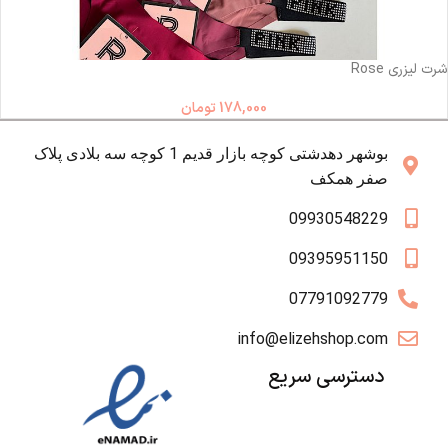
ناموجود
شرت لیزری Rose
178,000
تومان
بوشهر دهدشتی کوچه بازار قدیم 1 کوچه سه بلادی پلاک
صفر همکف
09930548229
09395951150
07791092779
info@elizehshop.com
دسترسی سریع