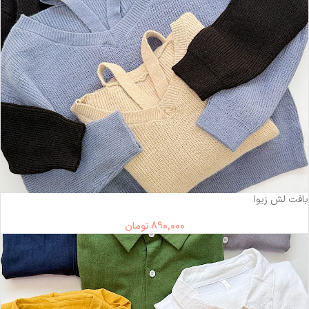
بافت لش زیوا
890,000
تومان