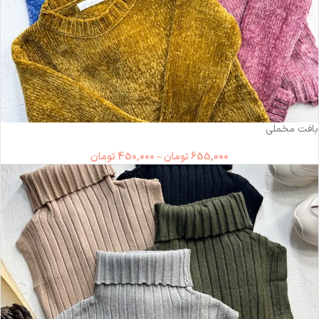
-31%
بافت مخملی
655,000
تومان
–
450,000
تومان