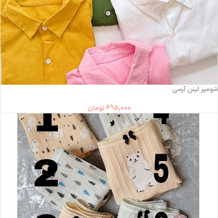
شومیز لینن آرسی
695,000
تومان