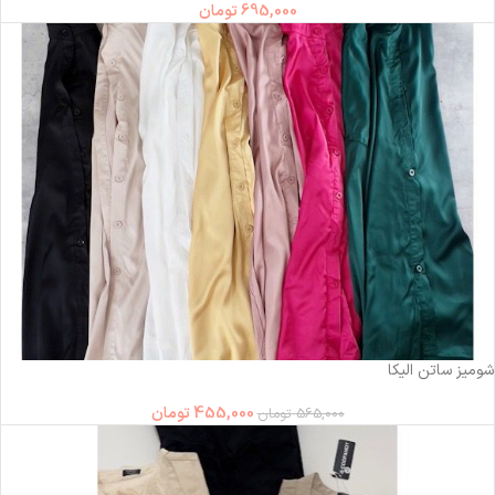
695,000
تومان
-19%
شومیز ساتن الیکا
455,000
تومان
565,000
تومان