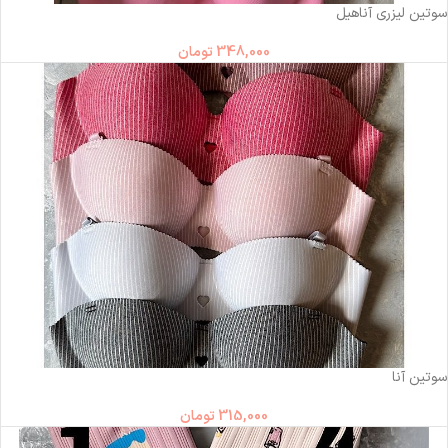
سوتین لیزری آناهیل
348,000
تومان
ناموجود
سوتین آنا
315,000
تومان