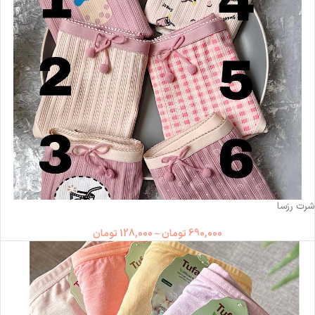
ناموجود
شرت رزسا
690,000
تومان
–
128,000
تومان