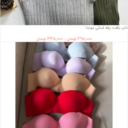
-36%
تاپ بافت یقه اسکی موندا
695,000
تومان
–
445,000
تومان
ناموجود