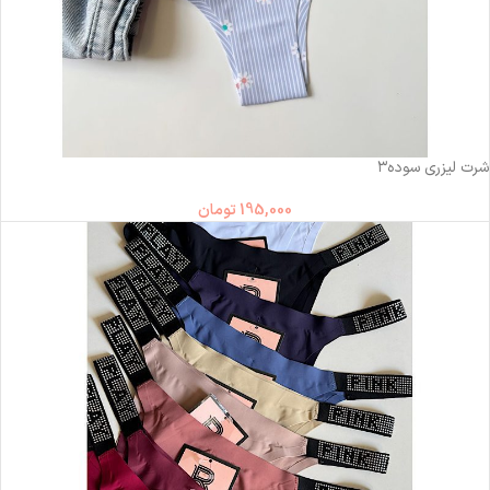
ناموجود
شرت لیزری سوده۳
195,000
تومان