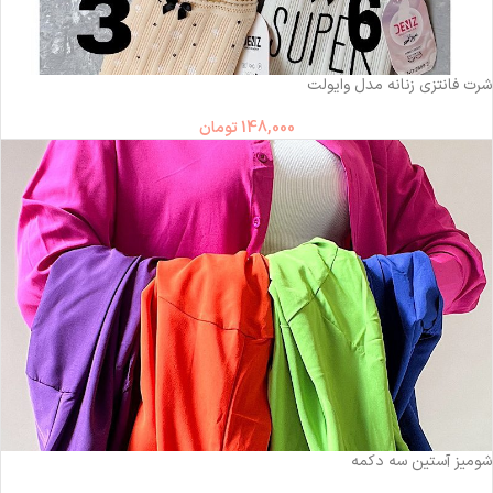
شرت فانتزی زنانه مدل وایولت
148,000
تومان
شومیز آستین سه دکمه