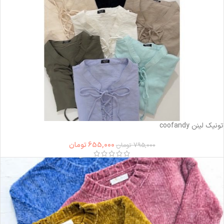
-18%
تونیک لینن coofandy
655,000
تومان
795,000
تومان