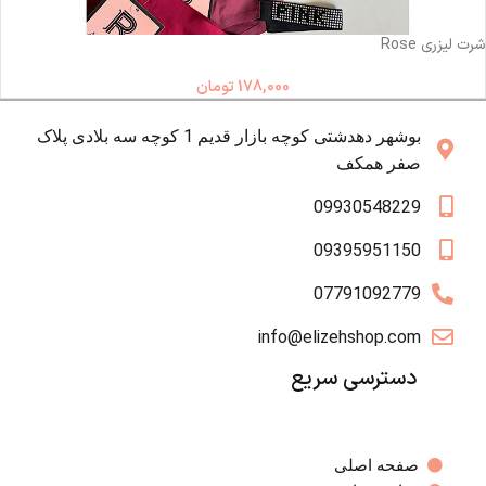
ناموجود
شرت لیزری Rose
178,000
تومان
بوشهر دهدشتی کوچه بازار قدیم 1 کوچه سه بلادی پلاک
صفر همکف
09930548229
09395951150
07791092779
info@elizehshop.com
دسترسی سریع
صفحه اصلی