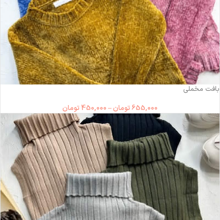
-31%
بافت مخملی
655,000
تومان
–
450,000
تومان