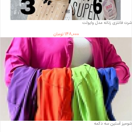
شرت فانتزی زنانه مدل وایولت
148,000
تومان
شومیز آستین سه دکمه