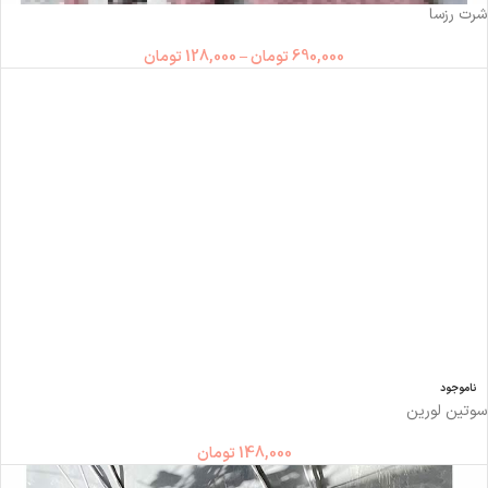
شرت رزسا
690,000
تومان
–
128,000
تومان
ناموجود
سوتین لورین
148,000
تومان