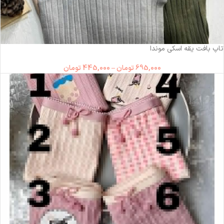
-36%
تاپ بافت یقه اسکی موندا
695,000
تومان
–
445,000
تومان
ناموجود