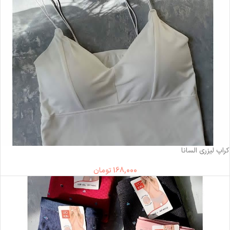
ناموجود
کراپ لیزری السانا
168,000
تومان