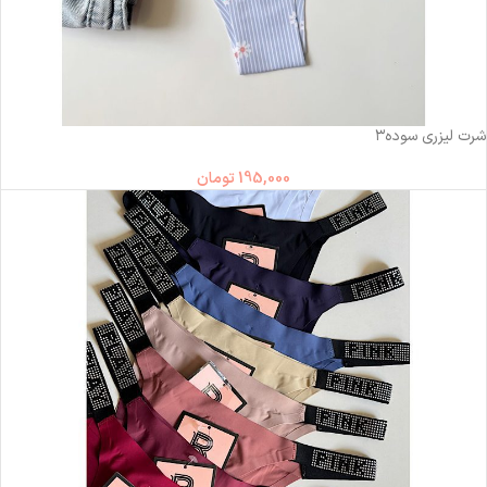
ناموجود
شرت لیزری سوده۳
195,000
تومان