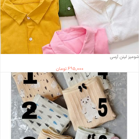
شومیز لینن آرسی
695,000
تومان