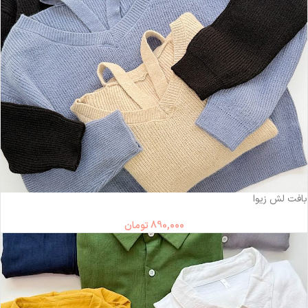
بافت لش زیوا
890,000
تومان