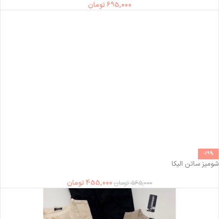
695,000
تومان
-19%
شومیز ساتن الیکا
455,000
تومان
565,000
تومان