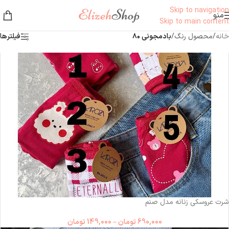
Skip to navigation
منو
Skip to main content
خانه
/
محصول رنگ
/
بادمجونی ۸۰
فیلترها
شرت عروسکی زنانه مدل صنم
690,000
تومان
–
149,000
تومان